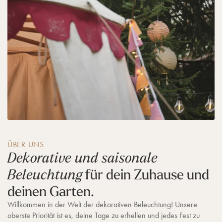
r
e
n
ÜBER UNS
Dekorative und saisonale
für dein Zuhause und
Beleuchtung
deinen Garten.
Willkommen in der Welt der dekorativen Beleuchtung! Unsere
oberste Priorität ist es, deine Tage zu erhellen und jedes Fest zu