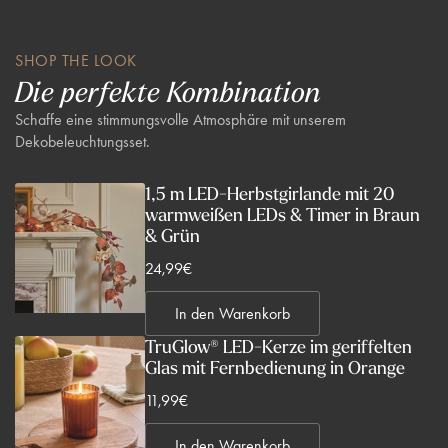
SHOP THE LOOK
Die perfekte Kombination
Schaffe eine stimmungsvolle Atmosphäre mit unserem
Dekobeleuchtungsset.
1,5 m LED-Herbstgirlande mit 20
warmweißen LEDs & Timer in Braun
& Grün
V
24,99€
e
In den Warenkorb
r
k
TruGlow® LED-Kerze im geriffelten
Glas mit Fernbedienung in Orange
a
u
V
11,99€
f
e
s
In den Warenkorb