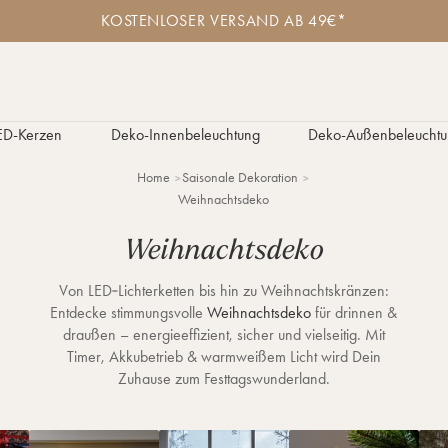
K
KOSTENLOSER VERSAND AB 49€*
o
s
t
e
n
l
ED-Kerzen
Deko-Innenbeleuchtung
Deko-Außenbeleuchtu
o
s
Home
Saisonale Dekoration
e
Weihnachtsdeko
r
V
e
Weihnachtsdeko
r
s
Von LED‑Lichterketten bis hin zu Weihnachtskränzen:
a
Entdecke stimmungsvolle
Weihnachtsdeko
für drinnen &
n
d
draußen – energieeffizient, sicher und vielseitig. Mit
a
Timer, Akkubetrieb & warmweißem Licht wird Dein
b
Zuhause zum Festtagswunderland.
4
9
€
*