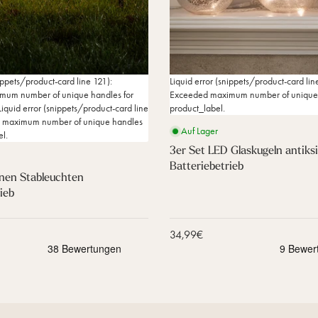
s
k
u
g
e
l
ippets/product-card line 121):
Liquid error (snippets/product-card lin
n
mum number of unique handles for
Exceeded maximum number of unique 
a
Liquid error (snippets/product-card line
product_label.
n
d maximum number of unique handles
t
Auf Lager
l.
i
3er Set LED Glaskugeln antiksi
k
Batteriebetrieb
s
rnen Stableuchten
i
ieb
l
b
e
Verkaufspreis
34,99€
r
B
a
t
t
e
r