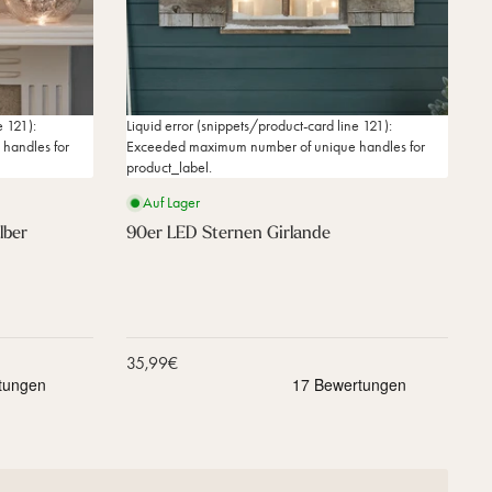
e
n
G
i
r
l
e 121):
Liquid error (snippets/product-card line 121):
a
handles for
Exceeded maximum number of unique handles for
n
product_label.
d
e
Auf Lager
lber
90er LED Sternen Girlande
Verkaufspreis
35,99€