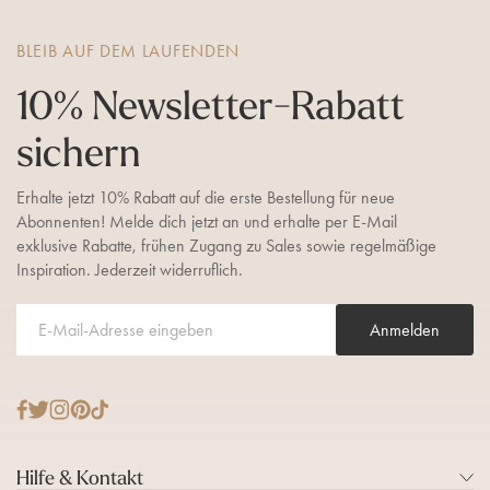
Z
u
BLEIB AUF DEM LAUFENDEN
h
a
10% Newsletter-Rabatt
u
s
sichern
e
Erhalte jetzt 10% Rabatt auf die erste Bestellung für neue
Abonnenten! Melde dich jetzt an und erhalte per E-Mail
exklusive Rabatte, frühen Zugang zu Sales sowie regelmäßige
Inspiration. Jederzeit widerruflich.
Anmelden
T
F
I
P
T
w
a
n
i
i
i
c
s
n
k
Hilfe & Kontakt