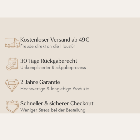
e
h
o
L
d
I
i
e
d
c
k
e
h
o
e
t
-
n
e
I
Kostenloser Versand ab 49€
r
d
Freude direkt an die Haustür
,
e
g
e
30 Tage Rückgaberecht
r
n
o
i
Unkomplizierter Rückgabeprozess
ß
m
e
H
2 Jahre Garantie
W
e
Hochwertige & langlebige Produkte
i
r
r
b
k
Schneller & sicherer Checkout
s
u
t
Weniger Stress bei der Bestellung
n
g
:
S
o