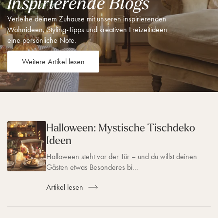
Inspirierende Blogs
Verleihe deinem Zuhause mit unseren inspirierenden
Wohnideen, Styling-Tipps und kreativen Freizeitideen
eine persönliche Note.
Weitere Artikel lesen
Halloween: Mystische Tischdeko
G
e
Ideen
h
e
Halloween steht vor der Tür – und du willst deinen
z
Gästen etwas Besonderes bi...
u
:
Artikel lesen
H
a
l