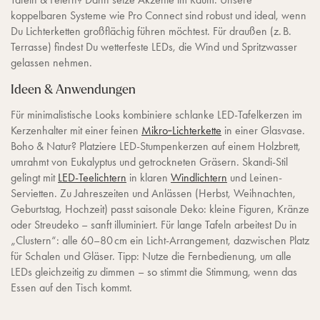
koppelbaren Systeme wie Pro Connect sind robust und ideal, wenn
Du Lichterketten großflächig führen möchtest. Für draußen (z. B.
Terrasse) findest Du wetterfeste LEDs, die Wind und Spritzwasser
gelassen nehmen.
Ideen & Anwendungen
Für minimalistische Looks kombiniere schlanke LED-Tafelkerzen im
Kerzenhalter mit einer feinen
Mikro‑Lichterkette
in einer Glasvase.
Boho & Natur? Platziere LED-Stumpenkerzen auf einem Holzbrett,
umrahmt von Eukalyptus und getrockneten Gräsern. Skandi-Stil
gelingt mit
LED-Teelichtern
in klaren
Windlichtern
und Leinen-
Servietten. Zu Jahreszeiten und Anlässen (Herbst, Weihnachten,
Geburtstag, Hochzeit) passt saisonale Deko: kleine Figuren, Kränze
oder Streudeko – sanft illuminiert. Für lange Tafeln arbeitest Du in
„Clustern“: alle 60–80 cm ein Licht-Arrangement, dazwischen Platz
für Schalen und Gläser. Tipp: Nutze die Fernbedienung, um alle
LEDs gleichzeitig zu dimmen – so stimmt die Stimmung, wenn das
Essen auf den Tisch kommt.