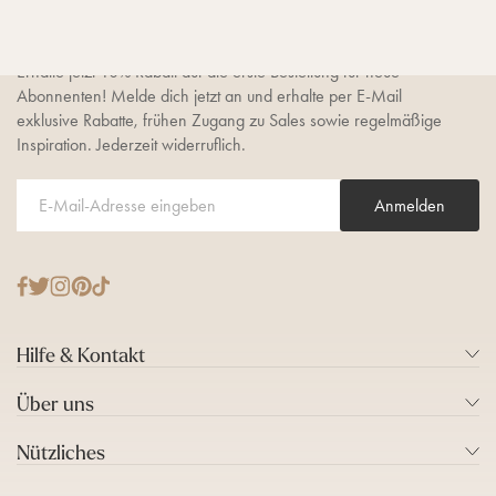
sichern
Erhalte jetzt 10% Rabatt auf die erste Bestellung für neue
Abonnenten! Melde dich jetzt an und erhalte per E-Mail
exklusive Rabatte, frühen Zugang zu Sales sowie regelmäßige
Inspiration. Jederzeit widerruflich.
Anmelden
T
F
I
P
T
w
a
n
i
i
i
c
s
n
k
Hilfe & Kontakt
t
e
t
t
T
t
b
a
e
o
Über uns
e
o
g
r
k
r
o
r
e
Nützliches
k
a
s
m
t