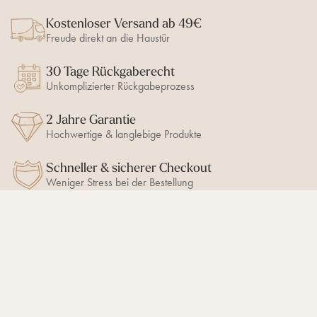
c
c
c
i
h
Kostenloser Versand ab 49€
k
k
n
r
k
e
e
Freude direkt an die Haustür
e
s
n
n
c
s
h
30 Tage Rückgaberecht
c
t
h
Unkomplizierter Rückgabeprozess
s
i
s
e
c
2 Jahre Garantie
b
h
e
Hochwertige & langlebige Produkte
i
n
e
b
Schneller & sicherer Checkout
e
Weniger Stress bei der Bestellung
n
BLEIB AUF DEM LAUFENDEN
10% Newsletter-Rabatt