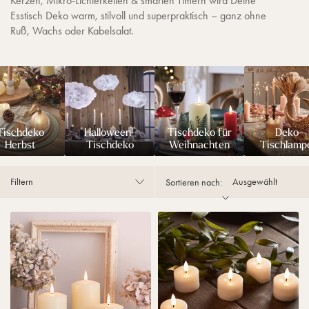
Kerzen, Mikro-Lichterketten & smarten Timern wird Deine
Esstisch Deko warm, stilvoll und superpraktisch – ganz ohne
Ruß, Wachs oder Kabelsalat.
Tischdeko
Halloween-
Tischdeko für
Deko-
Herbst
Tischdeko
Weihnachten
Tischlamp
Filtern
Sortieren nach:
T
6
r
e
u
r
G
S
l
e
o
t
w
T