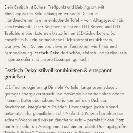
Dein Esstisch ist Bühne, Treffpunkt und Lieblingsort. Mit
stimmungsvoller Beleuchtung verwandelst Du ihn im
Handumdrehen in eine einladende Tafel – vom Alltagsgericht bis
zum Festmenü. Unser Sortiment reicht von LED-Kerzen und LED-
Teelichtern über Laternen bis zu feinen LED-Lichterketten. So
entsteht im Nu ein harmonisches Lichtkonzept mit sicherem,
warmweißem Schein und cleveren Funktionen wie Timer und
Fernbedienung.
Esstisch Deko
darf schön, einfach und flexibel sein
– genau dafür sind unsere Lösungen gemacht.
Esstisch Deko: stilvoll kombinieren & entspannt
genießen
LED-Technologie bringt Dir viele Vorteile: lange Lebensdauer,
geringer Energieverbrauch und maximale Sicherheit ohne offene
Flamme. Batteriebetriebene Varianten befreien Dich von
Steckdosen; integrierte 6‑Stunden‑Timer sorgen jeden Abend
automatisch für gemütliches Licht. Viele LED-Kerzen bestehen aus
echtem Wachs und wirken täuschend echt – perfekt für den Platz
am Teller oder als Arrangement auf einem Tablett. Du magst große
Tafeln & Feiern? Dann setze Akzente im Raum: Unsere