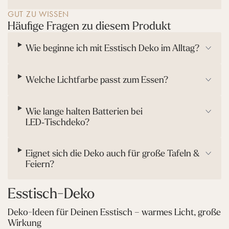
/
E
W
GUT ZU WISSEN
D
e
Häufige Fragen zu diesem Produkt
-
i
H
ß
Wie beginne ich mit Esstisch Deko im Alltag?
e
/
r
G
b
r
s
Welche Lichtfarbe passt zum Essen?
ü
t
n
z
w
Wie lange halten Batterien bei
e
LED‑Tischdeko?
i
g
Eignet sich die Deko auch für große Tafeln &
Feiern?
Esstisch-Deko
Deko-Ideen für Deinen Esstisch – warmes Licht, große
Wirkung