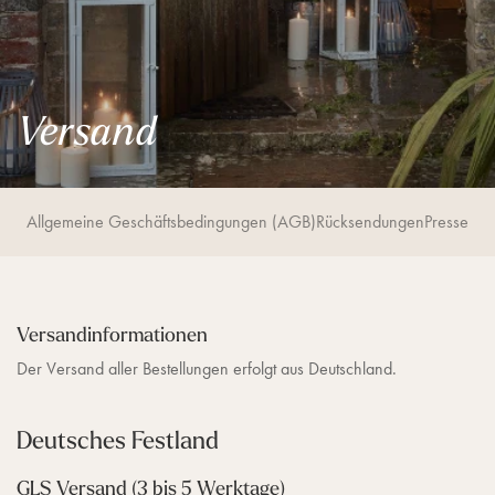
V
Versand
e
r
s
a
n
Allgemeine Geschäftsbedingungen (AGB)
Rücksendungen
Presse
d
Versandinformationen
Der Versand aller Bestellungen erfolgt aus Deutschland.
Deutsches Festland
GLS Versand (3 bis 5 Werktage)