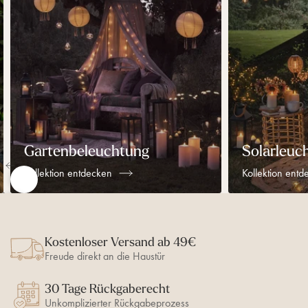
u
u
p
t
:
:
a
e
K
K
r
s
o
o
e
K
l
l
n
a
l
l
t
b
e
e
e
e
k
k
s
l
t
t
K
i
i
a
o
o
b
Gartenbeleuchtung
Solarleuc
n
n
e
e
e
l
N
Kollektion entdecken
Kollektion ent
n
n
a
t
t
c
N
d
d
h
a
e
e
l
c
c
c
i
h
Kostenloser Versand ab 49€
k
k
n
r
k
e
e
Freude direkt an die Haustür
e
s
n
n
c
s
h
30 Tage Rückgaberecht
c
t
h
Unkomplizierter Rückgabeprozess
s