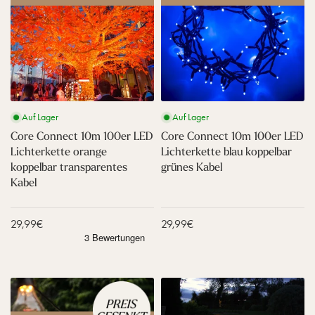
a
r
e
e
o
o
b
e
t
t
n
n
e
n
t
t
n
n
l
t
e
e
e
e
e
r
b
c
c
s
o
l
t
t
K
t
a
1
1
a
k
u
0
0
b
o
w
Auf Lager
Auf Lager
m
m
e
p
e
1
1
Core Connect 10m 100er LED
Core Connect 10m 100er LED
l
p
i
0
0
Lichterkette orange
Lichterkette blau koppelbar
e
ß
0
0
l
k
koppelbar transparentes
grünes Kabel
e
e
b
o
Kabel
r
r
a
p
L
L
r
p
E
E
t
e
Verkaufspreis
29,99€
Verkaufspreis
29,99€
D
D
r
l
L
L
a
b
i
i
n
a
c
c
s
r
h
h
C
C
p
t
t
t
o
o
a
r
e
e
r
r
r
a