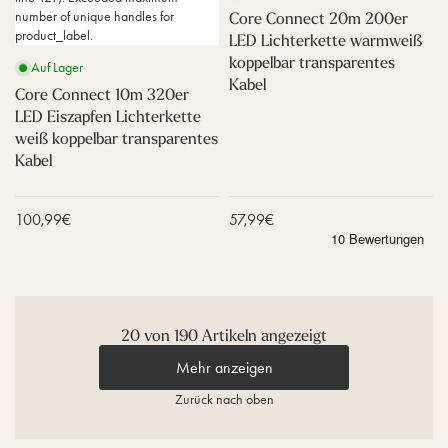
e
a
3
2
l
number of unique handles for
Core Connect 20m 200er
l
r
2
0
product_label.
LED Lichterkette warmweiß
b
m
0
0
a
w
koppelbar transparentes
Auf Lager
e
e
r
e
Kabel
r
r
Core Connect 10m 320er
t
i
L
L
LED Eiszapfen Lichterkette
r
ß
E
E
a
k
weiß koppelbar transparentes
D
D
n
o
Kabel
E
L
s
p
i
i
p
p
s
c
a
e
Verkaufspreis
100,99€
Verkaufspreis
57,99€
z
h
r
l
a
t
e
b
p
e
n
a
f
r
t
r
e
k
e
t
n
e
s
r
20 von 190 Artikeln angezeigt
L
t
K
a
i
t
a
n
Mehr anzeigen
c
e
b
s
h
w
Zurück nach oben
e
p
t
a
l
a
e
r
r