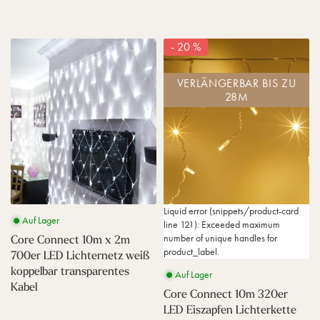
r
o
E
E
g
p
D
D
r
p
L
L
C
C
- 20 %
ü
e
i
i
o
o
n
l
c
c
r
r
e
b
h
h
VERLÄNGERBAR BIS ZU
e
e
s
a
t
t
28M
C
C
K
r
e
e
o
o
a
t
r
r
n
n
b
r
n
v
n
n
e
a
e
o
e
e
l
n
t
r
c
c
s
z
h
t
t
p
w
a
1
1
a
a
n
0
0
r
Liquid error (snippets/product-card
r
g
Auf Lager
m
m
e
line 121): Exceeded maximum
m
w
x
3
n
Core Connect 10m x 2m
number of unique handles for
w
e
2
2
t
product_label.
700er LED Lichternetz weiß
e
i
m
0
e
i
ß
koppelbar transparentes
Auf Lager
7
e
s
ß
k
Kabel
0
r
K
Core Connect 10m 320er
k
o
0
L
a
LED Eiszapfen Lichterkette
o
p
e
E
b