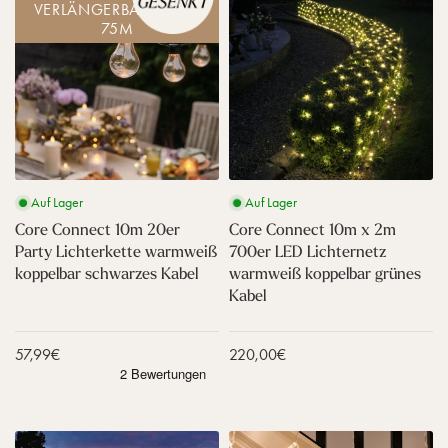
r
r
VERLÄNGERBAR BIS ZU
e
e
e
n
k
k
75M
C
C
n
s
e
e
o
o
t
p
t
t
n
n
e
a
t
t
n
n
s
r
e
e
e
e
K
e
o
b
c
c
a
n
r
l
t
t
b
t
a
a
1
1
e
e
n
u
0
0
l
s
g
k
Auf Lager
Auf Lager
m
m
K
e
o
2
x
a
Core Connect 10m 20er
Core Connect 10m x 2m
k
p
0
2
b
Party Lichterkette warmweiß
700er LED Lichternetz
o
p
e
m
e
p
e
koppelbar schwarzes Kabel
warmweiß koppelbar grünes
r
7
l
p
l
Kabel
P
0
e
b
a
0
l
a
r
e
b
r
Verkaufspreis
57,99€
Verkaufspreis
220,00€
t
r
a
g
y
L
r
r
L
E
t
ü
i
D
r
n
c
L
C
C
a
e