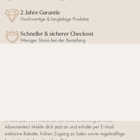
i
s
e
c
2 Jahre Garantie
b
h
e
Hochwertige & langlebige Produkte
i
n
e
b
Schneller & sicherer Checkout
e
Weniger Stress bei der Bestellung
n
BLEIB AUF DEM LAUFENDEN
10% Newsletter-Rabatt
sichern
Erhalte jetzt 10% Rabatt auf die erste Bestellung für neue
Abonnenten! Melde dich jetzt an und erhalte per E-Mail
exklusive Rabatte, frühen Zugang zu Sales sowie regelmäßige