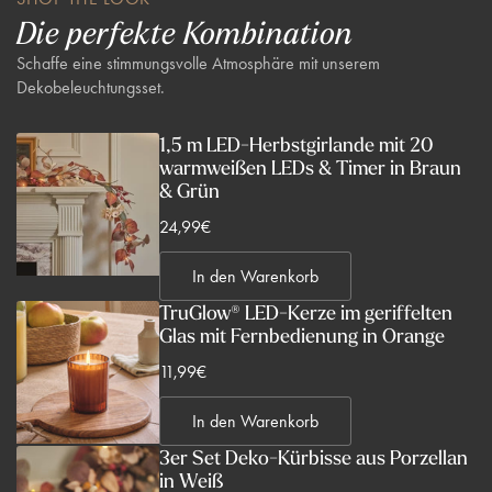
Die perfekte Kombination
Schaffe eine stimmungsvolle Atmosphäre mit unserem
Dekobeleuchtungsset.
1,5 m LED-Herbstgirlande mit 20
warmweißen LEDs & Timer in Braun
& Grün
V
24,99€
e
In den Warenkorb
r
k
TruGlow® LED-Kerze im geriffelten
Glas mit Fernbedienung in Orange
a
u
V
11,99€
f
e
s
In den Warenkorb
r
p
k
3er Set Deko-Kürbisse aus Porzellan
r
in Weiß
a