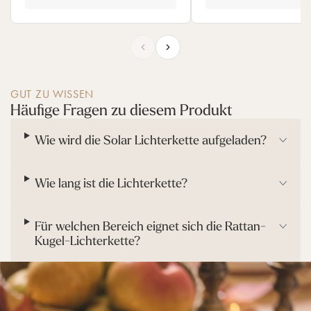
Lichterkette so gut gefallen. Wir
verstehen wir, dass der P
wünschen dir weiterhin viel Freude mit
wichtiger Faktor ist und n
der stimmungsvollen Beleuchtung und
den persönlichen Erwa
viele gemütliche Abende!
entspricht. Wir bemühen uns
Gleichgewicht zwischen Q
Lights4fun ✨
Materialauswahl und Preis 
GUT ZU WISSEN
Lights4fun ✨
Häufige Fragen zu diesem Produkt
Wie wird die Solar Lichterkette aufgeladen?
Wie lang ist die Lichterkette?
Für welchen Bereich eignet sich die Rattan-
Kugel-Lichterkette?