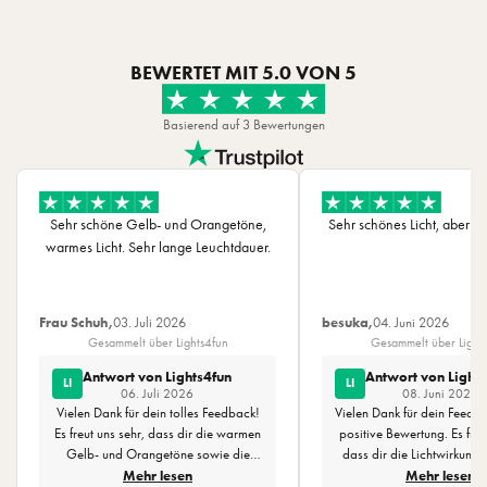
Auslieferung per GLS erfolgt nur für übergroße Artikel, wie zum
Voltzahl: 3
erste Ladung oder bei bewölktem Wetter.
nehmen? Hier kannst du die Anleitung für dieses Produkt
Beispiel Rentiere.
Anzahl Lampen: 10
hochladen.
(L) 5,25m
Versand innerhalb der EU
Leuchtmittel: LED
BEWERTET MIT
5.0
VON 5
Rattankugeln: (D) 6cm
Anleitung herunterladen
Lampenfarbe: Warm White
Rückgaberecht
Solarpanel: 11 x 6 x 2,1cm
Farbtemperatur (K): 2700
Basierend auf 3 Bewertungen
Bei uns erhälst du 30 Tage Rückgaberecht. Mehr Informationen
Solarbetrieben
Effekt: Multi Action
findest du
hier.
Erdspieß für Solarpanel enthalten
Produktfarbe: Orange & Beige
USB-Kabel enthalten
Kabelmaterial: PVC
Sehr schöne Gelb- und Orangetöne,
Sehr schönes Licht, aber es 
Kabelfarbe: Clear
warmes Licht. Sehr lange Leuchtdauer.
Zuleitung (m): 3
Länge (m): 2,25
Maße: (L) 5.25m
Frau Schuh,
03. Juli 2026
besuka,
04. Juni 2026
Gesammelt über Lights4fun
Gesammelt über Light
Antwort von Lights4fun
Antwort von Light
LI
LI
06. Juli 2026
08. Juni 2026
Vielen Dank für dein tolles Feedback!
Vielen Dank für dein Feedb
Es freut uns sehr, dass dir die warmen
positive Bewertung. Es freu
Gelb- und Orangetöne sowie die
dass dir die Lichtwirkung 
lange Leuchtdauer unserer Solar-
Lichterkette gefällt. Glei
Mehr lesen
Mehr lesen