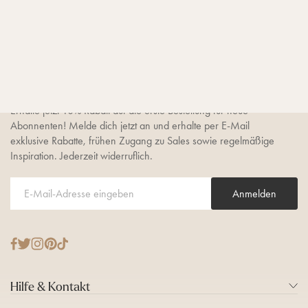
BLEIB AUF DEM LAUFENDEN
10% Newsletter-Rabatt
sichern
Erhalte jetzt 10% Rabatt auf die erste Bestellung für neue
Abonnenten! Melde dich jetzt an und erhalte per E-Mail
exklusive Rabatte, frühen Zugang zu Sales sowie regelmäßige
Inspiration. Jederzeit widerruflich.
Anmelden
T
F
I
P
T
w
a
n
i
i
i
c
s
n
k
Hilfe & Kontakt
t
e
t
t
T