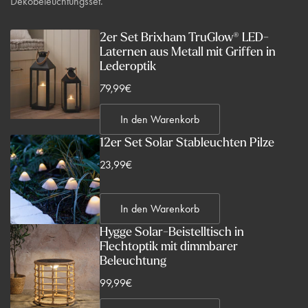
Dekobeleuchtungsset.
2er Set Brixham TruGlow® LED-
Laternen aus Metall mit Griffen in
Lederoptik
V
79,99€
e
In den Warenkorb
r
k
12er Set Solar Stableuchten Pilze
a
V
23,99€
u
e
f
r
s
In den Warenkorb
k
p
Hygge Solar-Beistelltisch in
a
r
Flechtoptik mit dimmbarer
u
Beleuchtung
e
f
i
V
99,99€
s
s
e
p