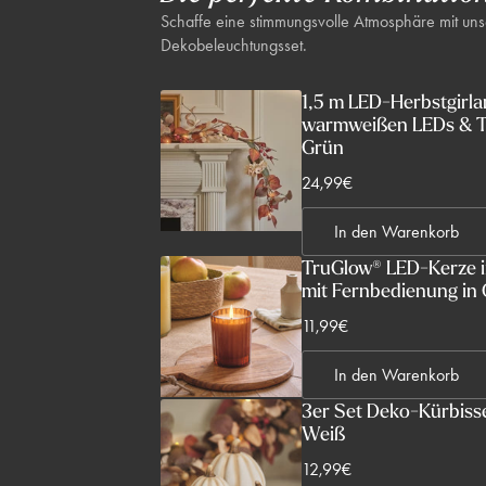
Schaffe eine stimmungsvolle Atmosphäre mit un
Dekobeleuchtungsset.
1,5 m LED-Herbstgirla
warmweißen LEDs & T
Grün
V
24,99€
e
In den Warenkorb
r
k
TruGlow® LED-Kerze im
mit Fernbedienung in
a
u
V
11,99€
f
e
s
In den Warenkorb
r
p
k
3er Set Deko-Kürbisse
r
Weiß
a
e
u
V
12,99€
i