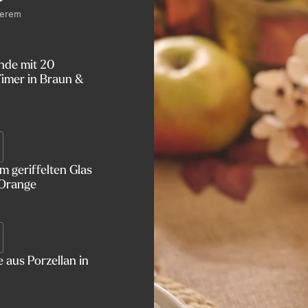
serem
nde mit 20
imer in Braun &
 geriffelten Glas
 Orange
 aus Porzellan in