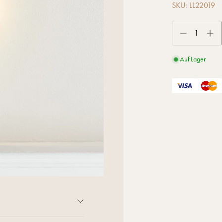
SKU: LL22019
Auf Lager
inderzimmer! Das aus Holz