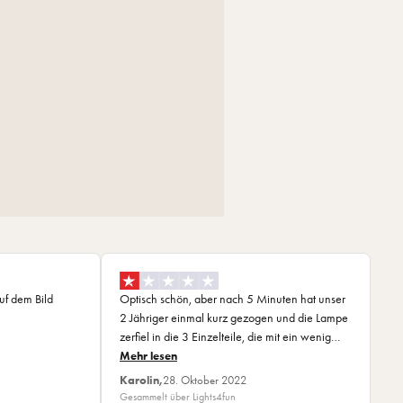
uf dem Bild
Optisch schön, aber nach 5 Minuten hat unser
2 Jähriger einmal kurz gezogen und die Lampe
zerfiel in die 3 Einzelteile, die mit ein wenig
Kleber (wirklich dünne kurze Klebestellen!!)
Mehr lesen
zusammengesetzt wurden. Auch wenn es Deko
Karolin,
28. Oktober 2022
ist, lässt die Verarbeitung hier einfach zu
Gesammelt über Lights4fun