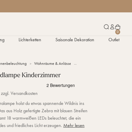
W
S
K
0
a
u
o
ng
Lichterketten
Saisonale Dekoration
Outlet
r
c
n
e
h
t
n
e
o
k
n
nnenbeleuchtung
Wohnräume & Anlässe
Kinderzimmer-Lampen
Zebr
o
r
dlampe Kinderzimmer
b
 zzgl. Versandkosten
ralampe holst du etwas spannende Wildnis ins
s aus Holz gefertigte Zebra mit blauen Streifen
amt 18 warmweißen LEDs beleuchtet, die ein
es und friedliches Licht erzeugen.
Mehr lesen