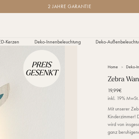
2
2 JAHRE GARANTIE
J
a
h
r
e
G
ED-Kerzen
Deko-Innenbeleuchtung
Deko-Außenbeleuchtu
a
r
a
n
Home
Deko-I
t
i
Zebra Wan
e
Verkaufspreis
19,99€
inkl. 19% MwSt.
Mit unserer Zeb
Kinderzimmer! Da
wird von insges
ganz beruhigend