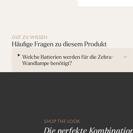
z
i
m
m
e
r
GUT ZU WISSEN
Häufige Fragen zu diesem Produkt
Welche Batterien werden für die Zebra-
Wandlampe benötigt?
SHOP THE LOOK
Die perfekte Kombinatio