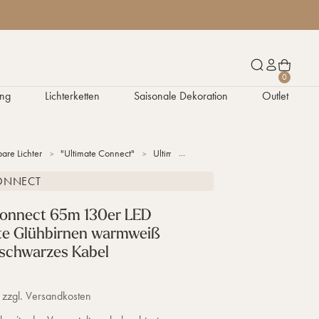
W
S
K
0
a
u
o
ng
Lichterketten
Saisonale Dekoration
Outlet
r
c
n
e
h
t
n
e
o
k
n
are Lichter
"Ultimate Connect"
Ultimate Connect 65m 130er LED Lichterk
o
r
CONNECT
b
Connect 65m 130er LED
tte Glühbirnen warmweiß
 schwarzes Kabel
 zzgl. Versandkosten