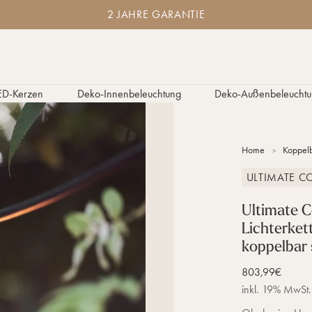
2
2 JAHRE GARANTIE
J
a
h
r
e
G
ED-Kerzen
Deko-Innenbeleuchtung
Deko-Außenbeleuchtu
a
r
a
n
Home
Koppelb
t
i
ULTIMATE 
e
Ultimate 
Lichterke
koppelbar
Verkaufspreis
803,99€
inkl. 19% MwSt.