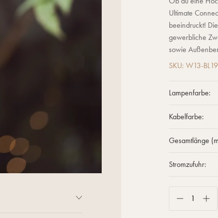
Ob du eine Hoch
Ultimate Connect
beeindruckt! Die
gewerbliche Zwe
sowie Außenbe
SKU: W13-BL1
Lampenfarbe:
Kabelfarbe:
Gesamtlänge (m
Stromzufuhr:
imate Connect Glühbirnen