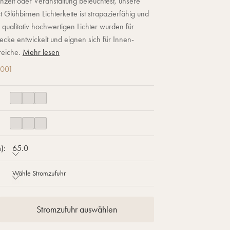
zeit oder Veranstaltung beleuchtest, unsere
 Glühbirnen Lichterkette ist strapazierfähig und
 qualitativ hochwertigen Lichter wurden für
cke entwickelt und eignen sich für Innen-
reiche.
Mehr lesen
9001
):
65.0
Wähle Stromzufuhr
Stromzufuhr auswählen