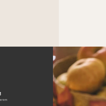
n
serem