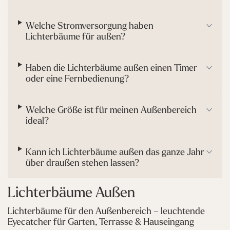
e
k
o
Welche Stromversorgung haben
a
Lichterbäume für außen?
u
ß
e
Haben die Lichterbäume außen einen Timer
n
oder eine Fernbedienung?
w
a
r
Welche Größe ist für meinen Außenbereich
m
ideal?
w
e
i
Kann ich Lichterbäume außen das ganze Jahr
ß
über draußen stehen lassen?
Lichterbäume Außen
Lichterbäume für den Außenbereich – leuchtende
Eyecatcher für Garten, Terrasse & Hauseingang