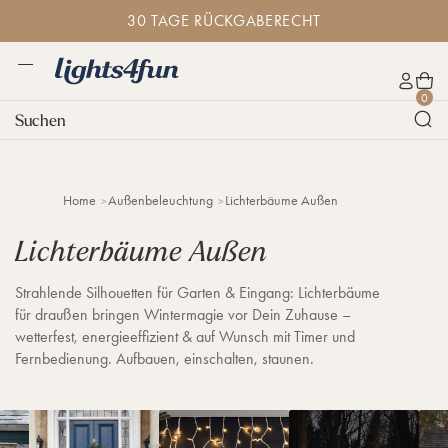
D
30 TAGE RÜCKGABERECHT
i
r
e
M
k
L
W
e
K
0
t
i
a
n
o
Suchen
z
g
r
ü
n
u
h
e
t
m
t
n
o
I
s
k
n
Home
Außenbeleuchtung
Lichterbäume Außen
4
o
h
f
r
a
Lichterbäume Außen
u
b
l
n
t
.
Strahlende Silhouetten für Garten & Eingang: Lichterbäume
d
für draußen bringen Wintermagie vor Dein Zuhause –
e
wetterfest, energieeffizient & auf Wunsch mit Timer und
Fernbedienung. Aufbauen, einschalten, staunen.