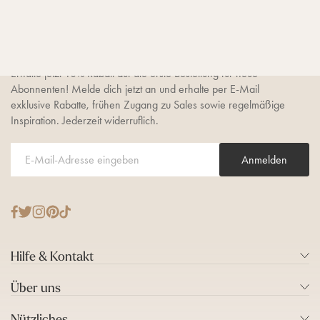
10% Newsletter-Rabatt
sichern
Erhalte jetzt 10% Rabatt auf die erste Bestellung für neue
Abonnenten! Melde dich jetzt an und erhalte per E-Mail
exklusive Rabatte, frühen Zugang zu Sales sowie regelmäßige
Inspiration. Jederzeit widerruflich.
Anmelden
T
F
I
P
T
w
a
n
i
i
i
c
s
n
k
Hilfe & Kontakt
t
e
t
t
T
t
b
a
e
o
Über uns
e
o
g
r
k
r
o
r
e
Nützliches