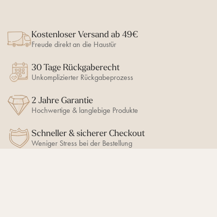
c
N
d
d
h
a
e
e
l
c
c
c
i
h
Kostenloser Versand ab 49€
k
k
n
r
k
e
e
Freude direkt an die Haustür
e
s
n
n
c
s
h
30 Tage Rückgaberecht
c
t
h
Unkomplizierter Rückgabeprozess
s
i
s
e
c
2 Jahre Garantie
b
h
e
Hochwertige & langlebige Produkte
i
n
e
b
Schneller & sicherer Checkout
e
Weniger Stress bei der Bestellung
n
BLEIB AUF DEM LAUFENDEN