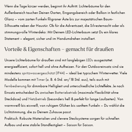
Wenn die Tage kürzer werden, beginnt ihr Auftritt: Lichterbäume für den
Außenbereich tauchen Deinen Garten, Eingangsbereich oder Balkon in festlichen
Glanz – vom zarten Funkeln filigraner Äste bis zur majestätischen Baum-
Silhouette neben der Haustür. Ob für die Adventszeit, die Silvesternacht oder als
stimmungsvolle Winterdeko: Mit Deinem LED-Lichterbaum setzt Du ein klares
Statement – elegant, sicher und im Handumdrehen installiert.
Vorteile & Eigenschaften – gemacht für draußen
Unsere Lichterbäume für draußen sind mit langlebigen
LEDs
ausgestattet:
energieeffizient, sofort hell und ohne Aufheizen. Für den Outdooreinsatz sind sie
mindestens
spritzwassergeschützt (IP44)
– ideal bei typischem Winterwetter. Viele
Modelle kommen mit
Timer
(z. B. 6 Std. an/18 Std. aus), teils auch mit
Fernbedienung
für dimmbare Helligkeit und unterschiedliche Lichteffekte. Je nach
Einsatz entscheidest Du zwischen
Batteriebetrieb
(maximale Flexibilität ohne
Steckdose) und
Netzbetrieb
(besonders hell & perfekt für lange Laufzeiten). Von
warmweiß bis eisweiß, von ruhigem Glühen bis sanftem Funkeln – Du wählst die
Lichtstimmung, die zu Deinem Zuhause passt.
Praktisch: Robuste Materialien und clevere Stecksysteme sorgen für schnellen
Aufbau und eine stabile Standfestigkeit – Saison für Saison.