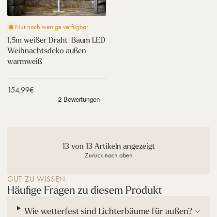
D
r
a
Nur noch wenige verfügbar
h
t
1,5m weißer Draht-Baum LED
-
Weihnachtsdeko außen
B
warmweiß
a
u
m
Verkaufspreis
154,99€
L
E
D
W
e
i
13 von 13 Artikeln angezeigt
h
Zurück nach oben
n
a
c
GUT ZU WISSEN
h
Häufige Fragen zu diesem Produkt
t
s
Wie wetterfest sind Lichterbäume für außen?
d