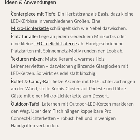
Ideen & Anwendungen
Centerpiece mit Tiefe:
Ein Herbstkranz als Basis, dazu kleine
LED‑Kürbisse in verschiedenen Größen.
Eine
Mikro‑Lichterkette
schlängelt sich wie Nebel dazwischen.
Platz für alle:
Lege an jedem Gedeck ein Minikürbis oder
eine kleine
LED‑Teelicht‑Laterne
ab.
Handgeschriebene
Platzkarten mit Spinnennetz‑Motiv runden den Look ab.
Texturen mixen:
Matte Keramik, warmes Holz,
Leinenservietten – dazwischen glänzende Glasglocken mit
LED‑Kerzen.
So wirkt es edel statt kitschig.
Buffet & Candy‑Bar:
Setze Akzente mit LED‑Lichtervorhängen
an der Wand, stelle Kürbis‑Cluster auf Podeste und führe
Gäste mit einer Mikro‑Lichterkette zum Dessert.
Outdoor‑Tafel:
Laternen mit Outdoor‑LED‑Kerzen markieren
den Weg. Über dem Tisch hängen koppelbare Pro
Connect‑Lichterketten – robust, hell und in wenigen
Handgriffen verbunden.