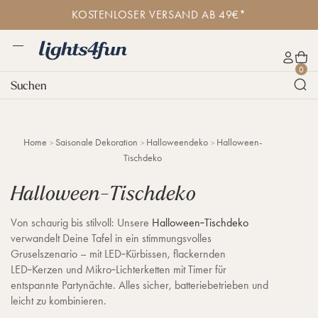
D
K
KOSTENLOSER VERSAND AB 49€*
i
o
r
s
e
t
M
k
e
L
W
e
K
0
t
n
i
a
n
o
Suchen
z
l
g
r
ü
n
u
o
h
e
t
m
s
t
n
o
I
e
s
k
n
r
Home
Saisonale Dekoration
Halloweendeko
Halloween-
4
o
h
V
Tischdeko
f
r
a
e
u
b
l
r
Halloween-Tischdeko
n
t
s
.
a
d
Von schaurig bis stilvoll: Unsere
Halloween‑Tischdeko
n
e
d
verwandelt Deine Tafel in ein stimmungsvolles
a
Gruselszenario – mit LED‑Kürbissen, flackernden
b
LED‑Kerzen und Mikro‑Lichterketten mit Timer für
4
entspannte Partynächte. Alles sicher, batteriebetrieben und
9
leicht zu kombinieren.
€
*