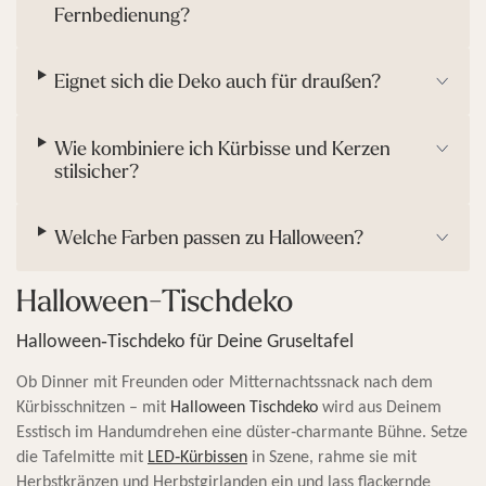
Fernbedienung?
f
i
f
m
e
e
Eignet sich die Deko auch für draußen?
k
r
t
Wie kombiniere ich Kürbisse und Kerzen
stilsicher?
Welche Farben passen zu Halloween?
Halloween-Tischdeko
Halloween‑Tischdeko für Deine Gruseltafel
Ob Dinner mit Freunden oder Mitternachtssnack nach dem
Kürbisschnitzen – mit
Halloween Tischdeko
wird aus Deinem
Esstisch im Handumdrehen eine düster‑charmante Bühne. Setze
die Tafelmitte mit
LED‑Kürbissen
in Szene, rahme sie mit
Herbstkränzen und Herbstgirlanden ein und lass flackernde