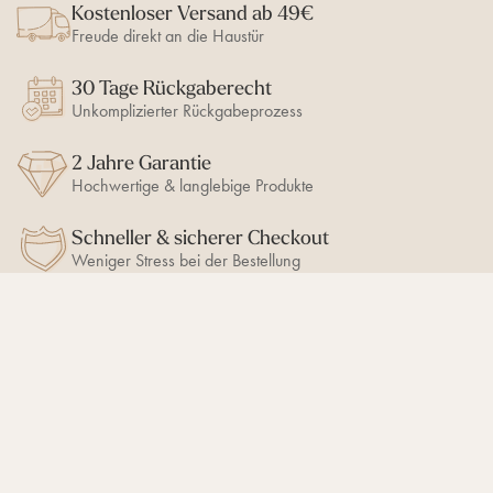
h
Kostenloser Versand ab 49€
k
k
n
r
k
e
e
Freude direkt an die Haustür
e
s
n
n
c
s
h
30 Tage Rückgaberecht
c
t
h
Unkomplizierter Rückgabeprozess
s
i
s
e
c
2 Jahre Garantie
b
h
e
Hochwertige & langlebige Produkte
i
n
e
b
Schneller & sicherer Checkout
e
Weniger Stress bei der Bestellung
n
BLEIB AUF DEM LAUFENDEN
10% Newsletter-Rabatt