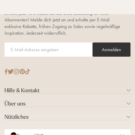
sichern
Erhalte jetzt 10% Rabatt auf die erste Bestellung für neue
Abonnenten! Melde dich jetzt an und erhalte per E-Mail
exklusive Rabatte, frühen Zugang zu Sales sowie regelmäßige
Inspiration. Jederzeit widerruflich.
Anmelden
T
F
I
P
T
w
a
n
i
i
i
c
s
n
k
Hilfe & Kontakt
t
e
t
t
T
t
b
a
e
o
Über uns
e
o
g
r
k
r
o
r
e
Nützliches
k
a
s
m
t