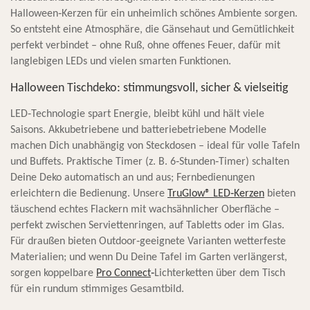
Halloween‑Kerzen für ein unheimlich schönes Ambiente sorgen.
So entsteht eine Atmosphäre, die Gänsehaut und Gemütlichkeit
perfekt verbindet – ohne Ruß, ohne offenes Feuer, dafür mit
langlebigen LEDs und vielen smarten Funktionen.
Halloween Tischdeko: stimmungsvoll, sicher & vielseitig
LED‑Technologie spart Energie, bleibt kühl und hält viele
Saisons. Akkubetriebene und batteriebetriebene Modelle
machen Dich unabhängig von Steckdosen – ideal für volle Tafeln
und Buffets. Praktische Timer (z. B. 6‑Stunden‑Timer) schalten
Deine Deko automatisch an und aus; Fernbedienungen
erleichtern die Bedienung. Unsere
TruGlow® LED‑Kerzen
bieten
täuschend echtes Flackern mit wachsähnlicher Oberfläche –
perfekt zwischen Serviettenringen, auf Tabletts oder im Glas.
Für draußen bieten Outdoor‑geeignete Varianten wetterfeste
Materialien; und wenn Du Deine Tafel im Garten verlängerst,
sorgen koppelbare
Pro Connect
‑
Lichterketten über dem Tisch
für ein rundum stimmiges Gesamtbild.