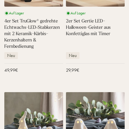
o
e
w
L
Auf Lager
Auf Lager
®
E
g
D
4er Set TruGlow® gedrehte
2er Set Gertie LED-
e
-
Echtwachs-LED‑Stabkerzen
Halloween-Geister aus
d
H
mit 2 Keramik-Kürbis-
Konfettiglas mit Timer
r
a
Kerzenhaltern &
e
l
Fernbedienung
h
l
t
o
Neu
Neu
e
w
E
e
c
e
Verkaufspreis
49,99€
Verkaufspreis
29,99€
h
n
t
-
w
G
a
e
2
2
c
i
e
e
h
s
r
r
s
t
S
S
-
e
e
e
L
r
t
t
E
a
L
G
D
u