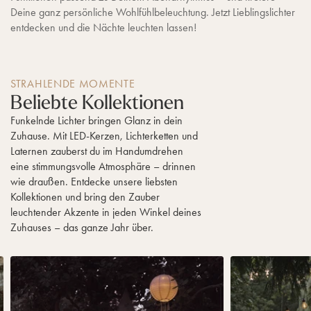
Deine ganz persönliche Wohlfühlbeleuchtung. Jetzt Lieblingslichter
entdecken und die Nächte leuchten lassen!
STRAHLENDE MOMENTE
Beliebte Kollektionen
Funkelnde Lichter bringen Glanz in dein
Zuhause. Mit LED-Kerzen, Lichterketten und
Laternen zauberst du im Handumdrehen
eine stimmungsvolle Atmosphäre – drinnen
wie draußen. Entdecke unsere liebsten
Kollektionen und bring den Zauber
leuchtender Akzente in jeden Winkel deines
Zuhauses – das ganze Jahr über.
G
G
e
e
h
h
e
e