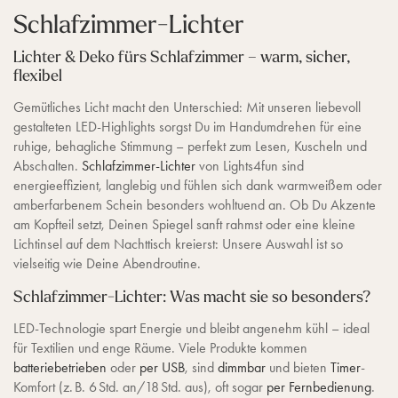
d
Schlafzimmer-Lichter
i
e
n
Lichter & Deko fürs Schlafzimmer – warm, sicher,
u
flexibel
n
g
Gemütliches Licht macht den Unterschied: Mit unseren liebevoll
gestalteten LED-Highlights sorgst Du im Handumdrehen für eine
ruhige, behagliche Stimmung – perfekt zum Lesen, Kuscheln und
Abschalten.
Schlafzimmer-Lichter
von Lights4fun sind
energieeffizient, langlebig und fühlen sich dank warmweißem oder
amberfarbenem Schein besonders wohltuend an. Ob Du Akzente
am Kopfteil setzt, Deinen Spiegel sanft rahmst oder eine kleine
Lichtinsel auf dem Nachttisch kreierst: Unsere Auswahl ist so
vielseitig wie Deine Abendroutine.
Schlafzimmer-Lichter: Was macht sie so besonders?
LED-Technologie spart Energie und bleibt angenehm kühl – ideal
für Textilien und enge Räume. Viele Produkte kommen
batteriebetrieben
oder
per USB
, sind
dimmbar
und bieten
Timer
-
Komfort (z. B. 6 Std. an/18 Std. aus), oft sogar
per Fernbedienung
.