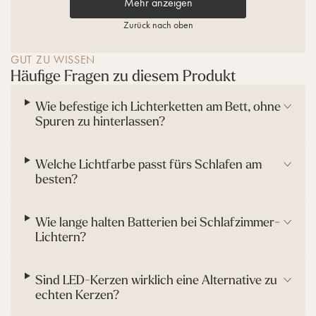
Mehr anzeigen
o
c
g
h
Zurück nach oben
e
t
r
w
GUT ZU WISSEN
i
a
Häufige Fragen zu diesem Produkt
f
c
f
h
e
s
Wie befestige ich Lichterketten am Bett, ohne
l
M
Spuren zu hinterlassen?
t
a
g
r
r
m
Welche Lichtfarbe passt fürs Schlafen am
a
o
besten?
u
r
m
i
Wie lange halten Batterien bei Schlafzimmer-
t
Lichtern?
F
e
r
n
Sind LED-Kerzen wirklich eine Alternative zu
b
echten Kerzen?
e