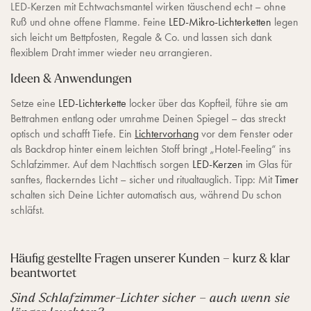
LED-Kerzen mit Echtwachsmantel wirken täuschend echt – ohne
Ruß und ohne offene Flamme. Feine
LED-Mikro-Lichterketten
legen
sich leicht um Bettpfosten, Regale & Co. und lassen sich dank
flexiblem Draht immer wieder neu arrangieren.
Ideen & Anwendungen
Setze eine
LED-Lichterkette
locker über das Kopfteil, führe sie am
Bettrahmen entlang oder umrahme Deinen Spiegel – das streckt
optisch und schafft Tiefe. Ein
Lichtervorhang
vor dem Fenster oder
als Backdrop hinter einem leichten Stoff bringt „Hotel-Feeling“ ins
Schlafzimmer. Auf dem Nachttisch sorgen
LED-Kerzen
im Glas für
sanftes, flackerndes Licht – sicher und ritualtauglich. Tipp: Mit
Timer
schalten sich Deine Lichter automatisch aus, während Du schon
schläfst.
Häufig gestellte Fragen unserer Kunden – kurz & klar
beantwortet
Sind Schlafzimmer-Lichter sicher – auch wenn sie