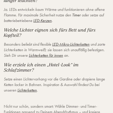
länger leuchten?
Ja. LEDs entwickeln kaum Wärme und funktionieren ohne offene
Flamme. Für maximale Sicherheit nutze den
Timer
oder setze auf
batteriebetriebene
LED-Kerzen
.
Welche Lichter eignen sich fürs Bett und fürs
Kopfteil?
Besonders beliebt sind flexible
LED-Mikro-Lichterketten
und zarte
Lichterketten in Warmweiß; sie lassen sich unauffällig befestigen.
Sieh Dir unsere
Lichterketten für innen
an.
Wie erziele ich einen „Hotel-Look“ im
Schlafzimmer?
Setze einen Lichtervorhang vor die Gardine oder drapiere lange
Ketten locker in Bahnen. Inspiration & Auswahl findest Du bei
unseren
Lichterketten
.
Nicht nur schön, sondern smart: Wähle Dimmer- und Timer-
Funktionen passend zu Deinem Abendrhythmus – und kreiere