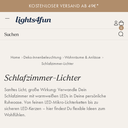
D
30 TAGE RÜCKGABERECHT
i
r
e
M
k
L
W
e
K
0
t
i
a
n
o
Suchen
z
g
r
ü
n
u
h
e
t
m
t
n
o
I
s
k
n
Home
Deko-Innenbeleuchtung
Wohnräume & Anlässe
4
o
h
Schlafzimmer-Lichter
f
r
a
u
b
l
Schlafzimmer-Lichter
n
t
.
d
Sanftes Licht, große Wirkung: Verwandle Dein
e
Schlafzimmer mit warmweißen LEDs in Deine persönliche
Ruheoase. Von feinen LED-Mikro-Lichterketten bis zu
sicheren LED-Kerzen – hier findest Du flexible Ideen zum
Wohlfühlen.