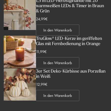
1,5 m LED-Herbstgirlande mit 20
warmweißen LEDs & Timer in Braun
& Grün
V
24,99€
e
In den Warenkorb
r
k
TruGlow® LED-Kerze im geriffelten
Glas mit Fernbedienung in Orange
a
u
V
11,99€
f
e
s
In den Warenkorb
r
p
k
3er Set Deko-Kürbisse aus Porzellan
r
in Weiß
a
e
u
V
12,99€
i
f
e
s
s
In den Warenkorb
r
p
k
r
a