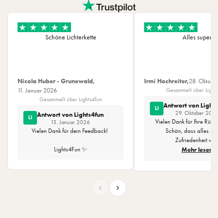
t
t
e
r
Schöne Lichterkette
Alles super
i
e
n
Nicola Huber - Grunewald,
Irmi Hochreiter,
28. Oktobe
11. Januar 2026
Gesammelt über Light
Gesammelt über Lights4fun
Antwort von Light
LI
29. Oktober 202
Antwort von Lights4fun
LI
Vielen Dank für Ihre Rüc
13. Januar 2026
Vielen Dank für dein Feedback!
Schön, dass alles zu 
Zufriedenheit war
Lights4Fun ✨
Mehr lesen
Lights4Fun ✨