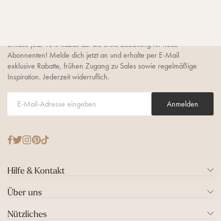
10% Newsletter-Rabatt
sichern
Erhalte jetzt 10% Rabatt auf die erste Bestellung für neue
Abonnenten! Melde dich jetzt an und erhalte per E-Mail
exklusive Rabatte, frühen Zugang zu Sales sowie regelmäßige
Inspiration. Jederzeit widerruflich.
Anmelden
T
F
I
P
T
w
a
n
i
i
i
c
s
n
k
Hilfe & Kontakt
t
e
t
t
T
t
b
a
e
o
Über uns
e
o
g
r
k
r
o
r
e
Nützliches
k
a
s