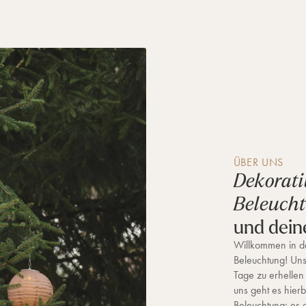
ÜBER UNS
Dekorati
Beleuch
und dein
Willkommen in de
Beleuchtung! Unse
Tage zu erhellen
uns geht es hierb
Beleuchtung; es 