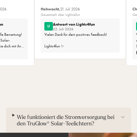
-Verhältnis
fempfehlungHabe
 2026
Hohwacht,
21. Juli 2026
Ch
mal vier😉
isch flackernder Flamme. So
Gesammelt über Lights4fun
Ge
chteile: kein Wachs, kein
un
Antwort von Lights4fun
LI
sätzlich und sorgt für ein
22. Juli 2026
olle Bewertung!
Vielen Dank für dein positives Feedback!
e Solar-
dspieß tagsüber an einem
ie dich mit ihrer
Lights4fun ✨
Jahreszeit und Standort
n Leuchtdauer
t überzeugen
hon zwei Sets
nders viel. Viel
htern!
Wie funktioniert die Stromversorgung bei
den TruGlow® Solar-Teelichtern?
 feste Gesamthöhe