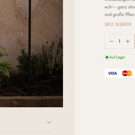
echt – ganz ohn
und große Pflan
SKU: SL26019
Auf Lager
Handumdrehen