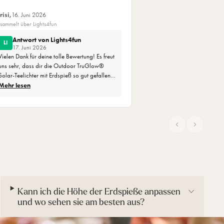
risi,
16. Juni 2026
sammelt über Lights4fun
Antwort von Lights4fun
LI
17. Juni 2026
Vielen Dank für deine tolle Bewertung! Es freut
uns sehr, dass dir die Outdoor TruGlow®
Solar-Teelichter mit Erdspieß so gut gefallen.
Wir wünschen dir weiterhin viel Freude mit
Mehr lesen
den genialen Gartensteckern und bedanken
uns, dass du dich für Lights4fun entschieden
hast!
Lights4fun ✨
Kann ich die Höhe der Erdspieße anpassen
und wo sehen sie am besten aus?