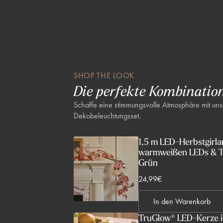
Lieferumfang & Maße:
4× Metall-Erdspieß mit klappbarem Metallkäfig (60cm, schwar
Teelicht
Maße je Teelicht: (H) 6 × (B) 5 × (T) 5 cm
Hinweis: Gesamthöhe der Spieße nicht angegeben; Aufbau erm
Höhen-Arrangements
SHOP THE LOOK
Die perfekte Kombinatio
Schaffe eine stimmungsvolle Atmosphäre mit un
Dekobeleuchtungsset.
1,5 m LED-Herbstgirla
warmweißen LEDs & T
Grün
V
24,99€
e
In den Warenkorb
r
k
TruGlow® LED-Kerze im