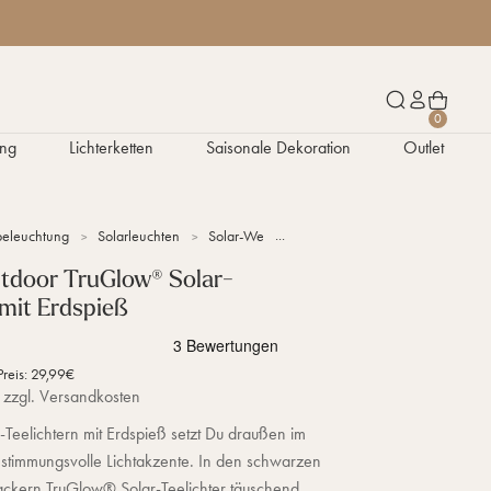
W
S
K
0
a
u
o
ng
Lichterketten
Saisonale Dekoration
Outlet
r
c
n
e
h
t
n
e
o
k
n
eleuchtung
Solarleuchten
Solar-Wegleuchten
4er Set Outdoor TruGlo
o
r
utdoor TruGlow® Solar-
b
 mit Erdspieß
preis
Preis:
29,99€
 zzgl. Versandkosten
-Teelichtern mit Erdspieß setzt Du draußen im
timmungsvolle Lichtakzente. In den schwarzen
lackern TruGlow® Solar-Teelichter täuschend