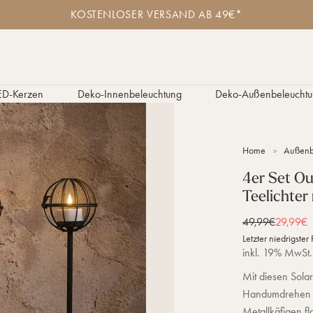
K
KOSTENLOSER VERSAND AB 49€*
o
s
t
e
n
l
ED-Kerzen
Deko-Innenbeleuchtung
Deko-Außenbeleuchtu
o
s
e
r
Home
Außenb
V
e
4er Set O
r
Teelichter
s
a
n
Normaler Preis
49,99€
Verkaufs
29,99€
d
Letzter niedrigster 
a
inkl. 19% MwSt.
b
4
Mit diesen Solar
9
Handumdrehen s
€
Metallkäfigen f
*