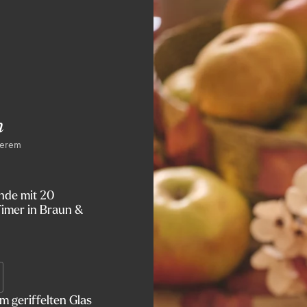
z) inkl. TruGlow® Solar-
öglicht unterschiedliche
n
serem
nde mit 20
imer in Braun &
 geriffelten Glas