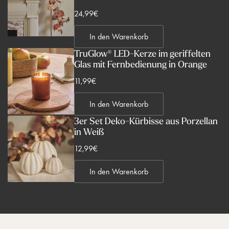
V
24,99€
e
In den Warenkorb
r
k
TruGlow® LED-Kerze im geriffelten
Glas mit Fernbedienung in Orange
a
u
V
11,99€
f
e
s
In den Warenkorb
r
p
k
3er Set Deko-Kürbisse aus Porzellan
r
in Weiß
a
e
u
V
12,99€
i
f
e
s
s
In den Warenkorb
r
p
k
r
a
e
u
i
f