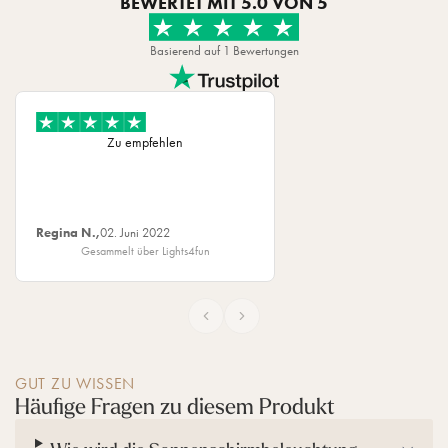
BEWERTET MIT
5.0
VON 5
A
B
a
Basierend auf 1 Bewertungen
t
t
e
r
Zu empfehlen
i
e
n
Regina N.,
02. Juni 2022
Gesammelt über Lights4fun
GUT ZU WISSEN
Häufige Fragen zu diesem Produkt