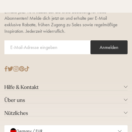
Erhalte jetzt 10% Rabatt auf die erste Bestellung für neue
Abonnenten! Melde dich jetzt an und erhalte per E-Mail
exklusive Rabatte, frühen Zugang zu Sales sowie regelmäßige
Inspiration. Jederzeit widerruflich.
Anmelden
T
F
I
P
T
w
a
n
i
i
i
c
s
n
k
Hilfe & Kontakt
t
e
t
t
T
t
b
a
e
o
Über uns
e
o
g
r
k
r
o
r
e
Nützliches
k
a
s
m
t
Germany / EUR