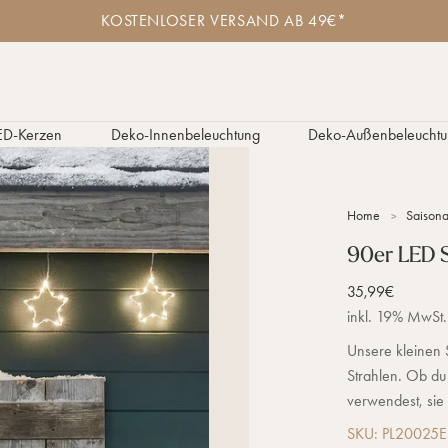
K
KOSTENLOSER VERSAND AB 49€*
o
s
t
e
n
l
ED-Kerzen
Deko-Innenbeleuchtung
Deko-Außenbeleuchtu
o
s
e
r
Home
Saisona
V
e
90er LED S
r
s
Verkaufspreis
35,99€
a
n
inkl. 19% MwSt.
d
Unsere kleinen 
a
b
Strahlen. Ob du
4
verwendest, sie
9
€
SKU: PL20025
*