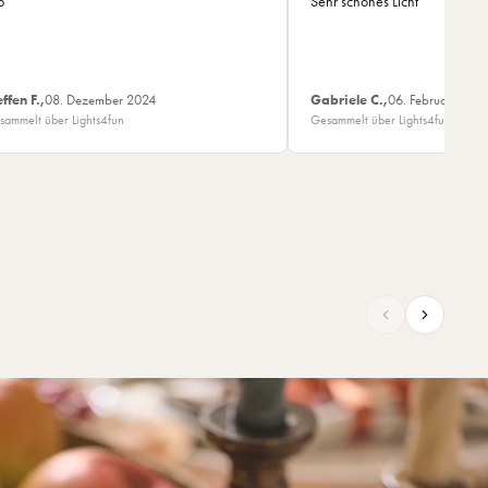
p
Sehr schönes Licht
effen F.,
08. Dezember 2024
Gabriele C.,
06. Februar 2024
sammelt über Lights4fun
Gesammelt über Lights4fun