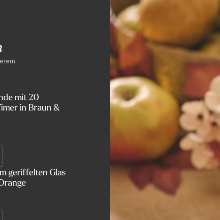
n
serem
nde mit 20
imer in Braun &
 geriffelten Glas
 Orange