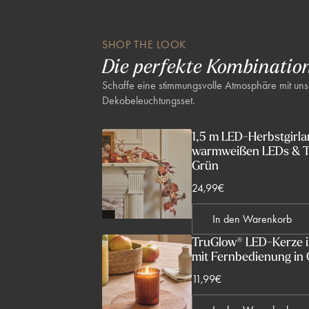
SHOP THE LOOK
Die perfekte Kombinatio
Schaffe eine stimmungsvolle Atmosphäre mit un
Dekobeleuchtungsset.
1,5 m LED-Herbstgirla
warmweißen LEDs & T
Grün
V
24,99€
e
In den Warenkorb
r
k
TruGlow® LED-Kerze im
mit Fernbedienung in
a
u
V
11,99€
f
e
s