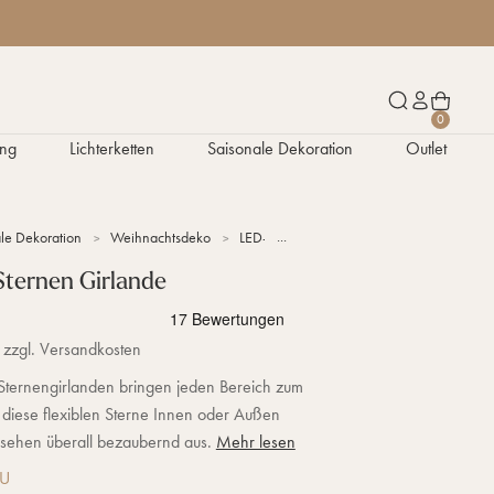
W
S
K
0
a
u
o
ng
Lichterketten
Saisonale Dekoration
Outlet
r
c
n
e
h
t
n
e
o
k
n
le Dekoration
Weihnachtsdeko
LED-Sterne
90er LED Sternen Girland
o
r
ternen Girlande
b
 zzgl. Versandkosten
Sternengirlanden bringen jeden Bereich zum
 diese flexiblen Sterne Innen oder Außen
 sehen überall bezaubernd aus.
Mehr lesen
EU