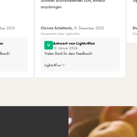
Schönes zurückhaltendes Licht, einfach
To
anzubringen
mber 2025
Christa Schütterle,
15. Dezember 2025
St
Gesammelt über Lights4fun
Ge
un
Antwort von Lights4fun
LI
13. Januar 2026
edback!
Vielen Dank für dein Feedback!
Lights4Fun ✨