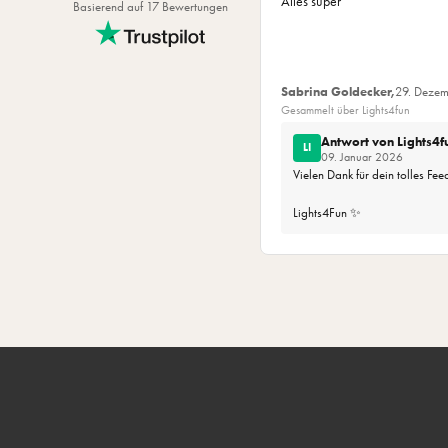
Alles super
Basierend auf 17 Bewertungen
Kabelfarbe: Silver
Zuleitung (m): 3
Länge (m): 1,5
Maße: (Dia) 10cm
Sabrina Goldecker,
29. Deze
Gesammelt über Lights4fun
Durchmesser (cm): 10
Lumen: 0,78
Antwort von Lights4f
LI
09. Januar 2026
Vielen Dank für dein tolles Fe
Lights4Fun ✨