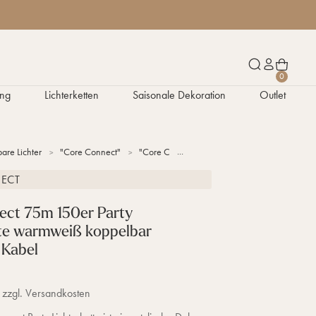
W
S
K
0
a
u
o
ng
Lichterketten
Saisonale Dekoration
Outlet
r
c
n
e
h
t
n
e
o
k
n
are Lichter
"Core Connect"
"Core Connect" Lichterketten
Core Connec
o
r
ECT
b
ect 75m 150er Party
tte warmweiß koppelbar
 Kabel
 zzgl. Versandkosten