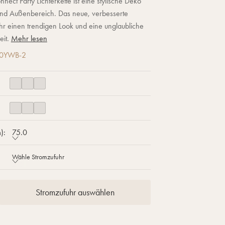
ect Party Lichterkette ist eine stylische Deko
und Außenbereich. Das neue, verbesserte
ihr einen trendigen Look und eine unglaubliche
eit.
Mehr lesen
10YWB-2
):
75.0
Wähle Stromzufuhr
Stromzufuhr auswählen