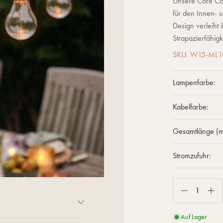
Unsere Core Conn
für den Innen- 
Design verleiht 
Strapazierfähigk
SKU: W15-ML
Lampenfarbe:
Kabelfarbe:
Gesamtlänge (m
Stromzufuhr:
Auf Lager
r den Innen- und