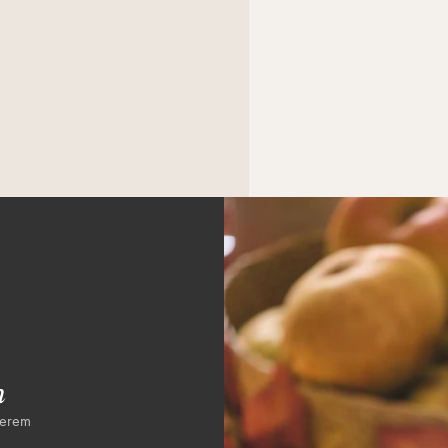
n
serem