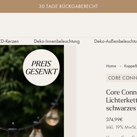
30 TAGE RÜCKGABERECHT
ED-Kerzen
Deko-Innenbeleuchtung
Deko-Außenbeleuchtu
Home
Koppelb
CORE CONN
Core Conn
Lichterke
schwarzes
Verkaufspreis
374,99€
inkl. 19% MwSt.