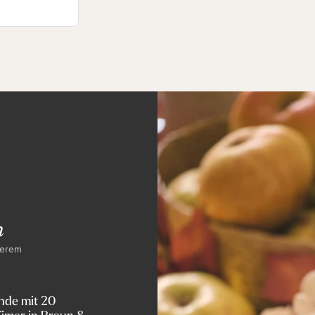
n
serem
nde mit 20