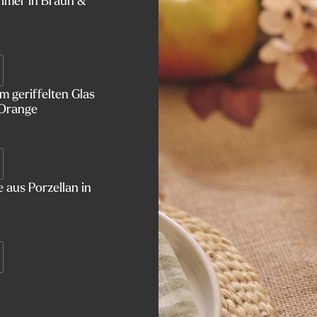
imer in Braun &
 geriffelten Glas
 Orange
 aus Porzellan in