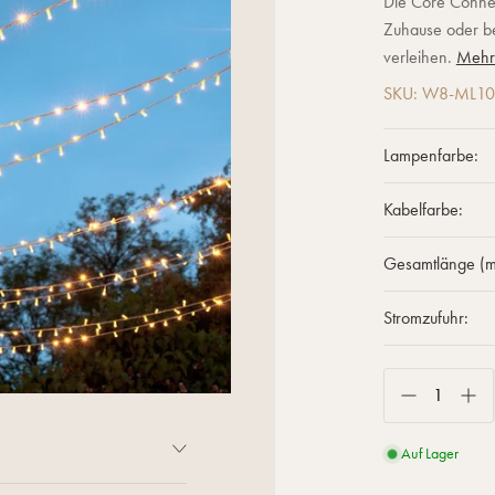
Die Core Connec
Zuhause oder b
verleihen.
Mehr
SKU: W8-ML1
Lampenfarbe:
Kabelfarbe:
Gesamtlänge (m
Stromzufuhr:
Auf Lager
e oder besonderen Anlässen