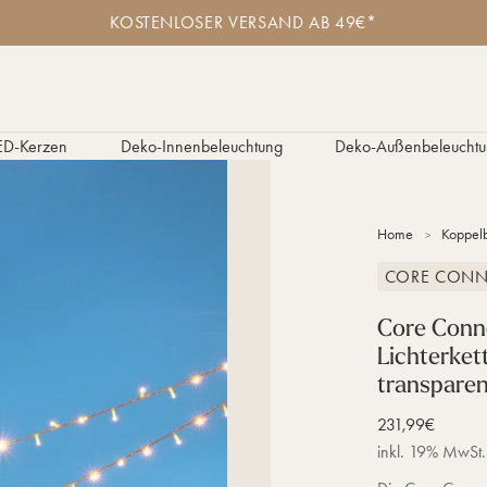
K
KOSTENLOSER VERSAND AB 49€*
o
s
t
e
n
l
ED-Kerzen
Deko-Innenbeleuchtung
Deko-Außenbeleuchtu
o
s
e
r
Home
Koppelb
V
e
CORE CONN
r
s
a
Core Conn
n
Lichterke
d
transparen
a
b
Verkaufspreis
231,99€
4
9
inkl. 19% MwSt.
€
*