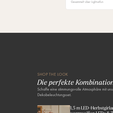
Gesammelt über Lights4fun
SHOP THE LOOK
Die perfekte Kombinatio
Schaffe eine stimmungsvolle Atmosphäre mit un
Dekobeleuchtungsset.
1,5 m LED-Herbstgirla