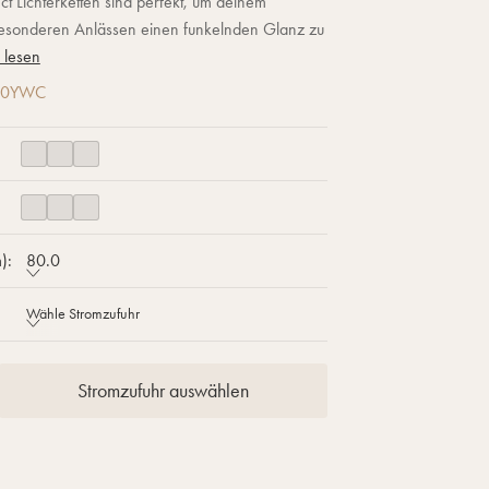
t Lichterketten sind perfekt, um deinem
esonderen Anlässen einen funkelnden Glanz zu
 lesen
00YWC
):
80.0
Wähle Stromzufuhr
Stromzufuhr auswählen