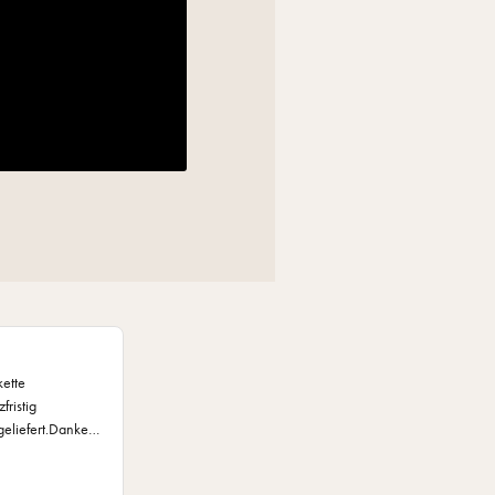
kette
fristig
geliefert.Danke