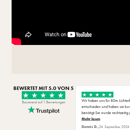
Lumen: 4.69lm
BEWERTET MIT
5.0
VON 5
Wir haben uns für 80m Lichter
Basierend auf 1 Bewertungen
entschieden und haben sie kurz
benötigt.Sie wurde rechtzeitig 
für den guten Service.
Mehr lesen
Dennis D.,
24. September 2024