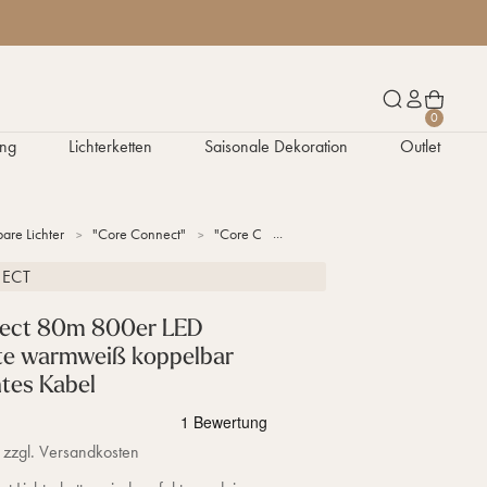
W
S
K
0
a
u
o
ng
Lichterketten
Saisonale Dekoration
Outlet
r
c
n
e
h
t
n
e
o
k
n
are Lichter
"Core Connect"
"Core Connect" Lichterketten
Core Connec
o
r
ECT
b
ect 80m 800er LED
tte warmweiß koppelbar
tes Kabel
 zzgl. Versandkosten