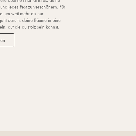
re oberste Priorität ist es, deine
 und jedes Fest zu verschönern. Für
ei um weit mehr als nur
geht darum, deine Räume in eine
n, auf die du stolz sein kannst.
ren