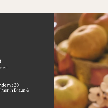
n
serem
nde mit 20
imer in Braun &