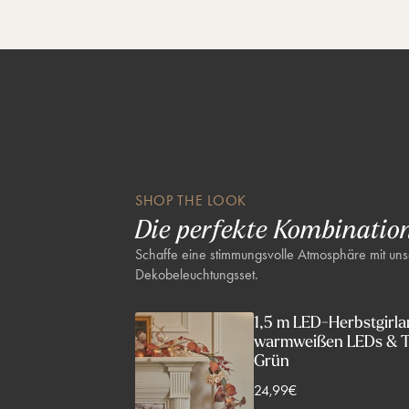
e
n
SHOP THE LOOK
Die perfekte Kombinatio
Schaffe eine stimmungsvolle Atmosphäre mit un
Dekobeleuchtungsset.
1,5 m LED-Herbstgirla
warmweißen LEDs & T
Grün
V
24,99€