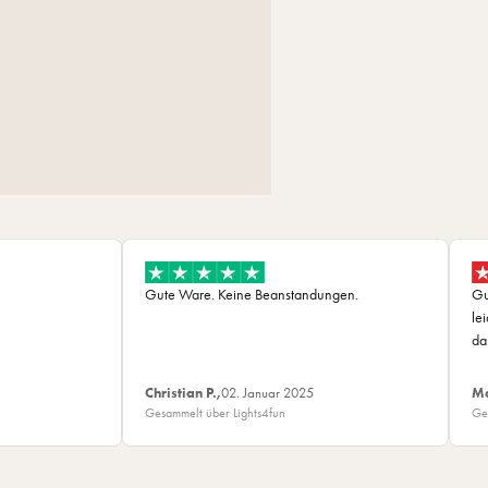
Gute Ware. Keine Beanstandungen.
Gu
le
da
Christian P.,
02. Januar 2025
Ma
Gesammelt über Lights4fun
Ge