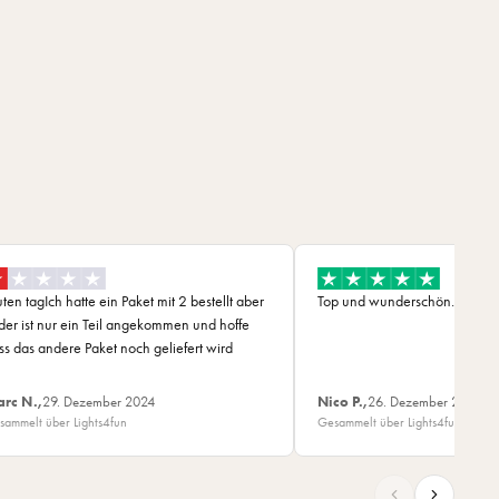
ten tagIch hatte ein Paket mit 2 bestellt aber
Top und wunderschön.
ider ist nur ein Teil angekommen und hoffe
ss das andere Paket noch geliefert wird
rc N.,
29. Dezember 2024
Nico P.,
26. Dezember 2024
sammelt über Lights4fun
Gesammelt über Lights4fun