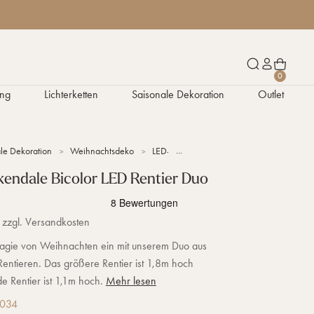
W
S
K
0
a
u
o
ng
Lichterketten
Saisonale Dekoration
Outlet
r
c
n
e
h
t
n
e
o
k
n
le Dekoration
Weihnachtsdeko
LED-Rentiere
"Arkendale" LED-Rentier
o
r
endale Bicolor LED Rentier Duo
b
 zzgl. Versandkosten
agie von Weihnachten ein mit unserem Duo aus
entieren. Das größere Rentier ist 1,8m hoch
e Rentier ist 1,1m hoch.
Mehr lesen
0034