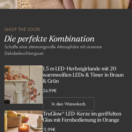
SHOP THE LOOK
Die perfekte Kombination
Schaffe eine stimmungsvolle Atmosphäre mit unserem
Dekobeleuchtungsset.
1,5 m LED-Herbstgirlande mit 20
warmweißen LEDs & Timer in Braun
& Grün
V
24,99€
e
In den Warenkorb
r
k
TruGlow® LED-Kerze im geriffelten
Glas mit Fernbedienung in Orange
a
u
V
11,99€