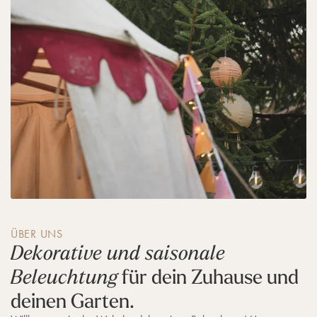
a
h
r
e
n
ÜBER UNS
Dekorative und saisonale
für dein Zuhause und
Beleuchtung
deinen Garten.