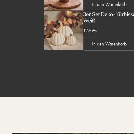
s
In den Warenkorb
r
p
k
3er Set Deko-Kürbisse
r
Weiß
a
e
u
V
12,99€
i
f
e
s
s
In den Warenkorb
r
p
k
r
a
e
u
i
f
s
s
p
r
e
i
s