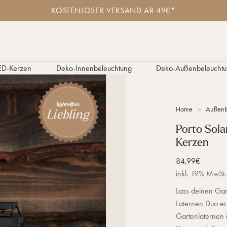
K
KOSTENLOSER VERSAND AB 49€*
o
s
t
e
n
l
ED-Kerzen
Deko-Innenbeleuchtung
Deko-Außenbeleuchtu
o
s
e
r
Home
Außenb
V
e
Porto Sola
r
Kerzen
s
a
n
Verkaufspreis
84,99€
d
inkl. 19% MwSt.
a
b
Lass deinen Gar
4
Laternen Duo er
9
Gartenlaternen 
€
*