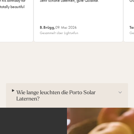
 his birthday for
Sehr schöne Laternen, gute Qualität.
Gu
totally beautiful
B.Brügg,
09. Mai 2026
Ta
Gesammelt über Lights4fun
Ge
Wie lange leuchten die Porto Solar
Laternen?