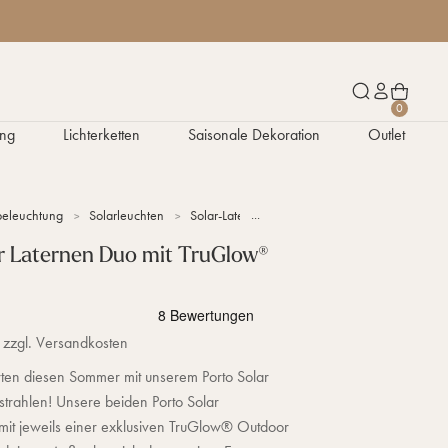
W
S
K
0
a
u
o
ng
Lichterketten
Saisonale Dekoration
Outlet
r
c
n
e
h
t
n
e
o
k
n
eleuchtung
Solarleuchten
Solar-Laternen
Porto Solar Laternen Duo m
o
r
r Laternen Duo mit TruGlow®
b
 zzgl. Versandkosten
ten diesen Sommer mit unserem Porto Solar
strahlen! Unsere beiden Porto Solar
mit jeweils einer exklusiven TruGlow® Outdoor