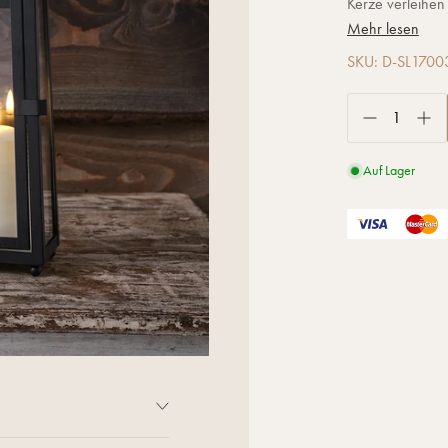
Kerze verleihe
Mehr lesen
SKU: D-SL1700
Auf Lager
nen Duo erstrahlen! Unsere