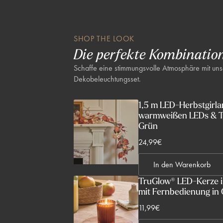
SHOP THE LOOK
Die perfekte Kombinatio
Schaffe eine stimmungsvolle Atmosphäre mit un
Dekobeleuchtungsset.
1,5 m LED-Herbstgirla
warmweißen LEDs & T
Grün
V
24,99€
e
In den Warenkorb
r
k
TruGlow® LED-Kerze im
mit Fernbedienung in
a
u
V
11,99€
f
e