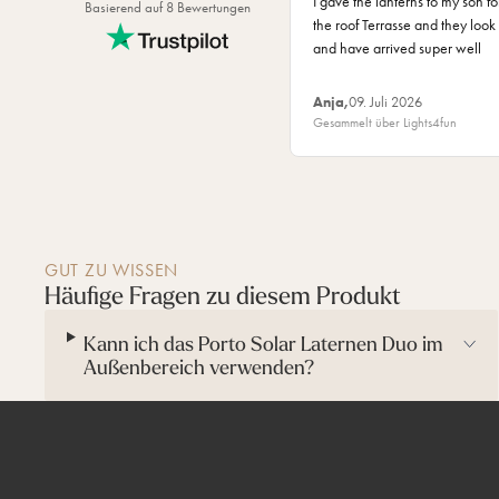
I gave the lanterns to my son for
Basierend auf 8 Bewertungen
Maße: (H) 39.5, 29.5 x (B) 15, 11cm
the roof Terrasse and they look 
and have arrived super well
Anja,
09. Juli 2026
Gesammelt über Lights4fun
GUT ZU WISSEN
Häufige Fragen zu diesem Produkt
Kann ich das Porto Solar Laternen Duo im
Außenbereich verwenden?