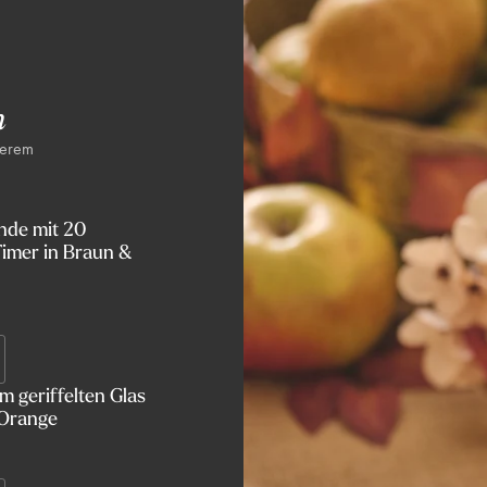
n
serem
nde mit 20
imer in Braun &
 geriffelten Glas
 Orange