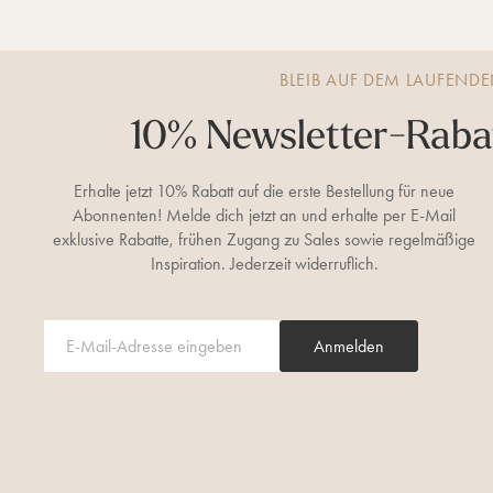
BLEIB AUF DEM LAUFEND
10% Newsletter-Rabat
Erhalte jetzt 10% Rabatt auf die erste Bestellung für neue
Abonnenten! Melde dich jetzt an und erhalte per E-Mail
S
G
exklusive Rabatte, frühen Zugang zu Sales sowie regelmäßige
u
i
Inspiration. Jederzeit widerruflich.
c
b
Beliebte Kategorien
h
e
e
i
LED-Laternen
Herbstdeko
Bestseller
Lichterketten
TruGlow® LED-Kerzen
Anmelden
n
n
e
Nützliche Infos
n
S
Rücksendung
Hilfe
u
c
Empfehlungen