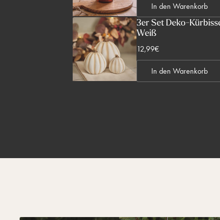
s
In den Warenkorb
r
p
k
3er Set Deko-Kürbisse
r
Weiß
a
e
u
V
12,99€
i
f
e
s
s
In den Warenkorb
r
p
k
r
a
e
u
i
f
s
s
p
r
e
i
s