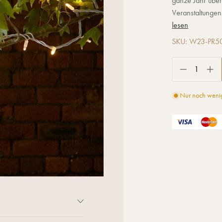
ganze Jahr über
Veranstaltungen
lesen
SKU: W23-PR
Nur noch wenig
anze Jahr über für den