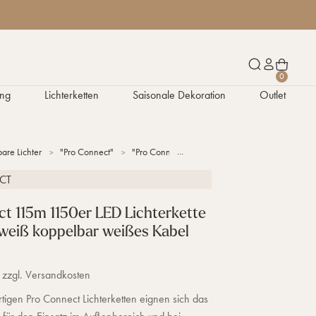
W
S
K
0
a
u
o
ng
Lichterketten
Saisonale Dekoration
Outlet
r
c
n
e
h
t
n
e
o
k
n
are Lichter
"Pro Connect"
"Pro Connect" Lichterketten
Pro Connect 115
o
r
CT
b
t 115m 1150er LED Lichterkette
weiß koppelbar weißes Kabel
 zzgl. Versandkosten
igen Pro Connect Lichterketten eignen sich das