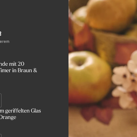
n
serem
nde mit 20
imer in Braun &
 geriffelten Glas
 Orange