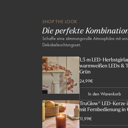
Lumen: 2.7-3.3lm
SHOP THE LOOK
Die perfekte Kombinatio
Schaffe eine stimmungsvolle Atmosphäre mit un
Dekobeleuchtungsset.
1,5 m LED-Herbstgirla
warmweißen LEDs & T
Grün
V
24,99€
e
In den Warenkorb
r
k
TruGlow® LED-Kerze im
mit Fernbedienung in
a
u
V
11,99€
f
e