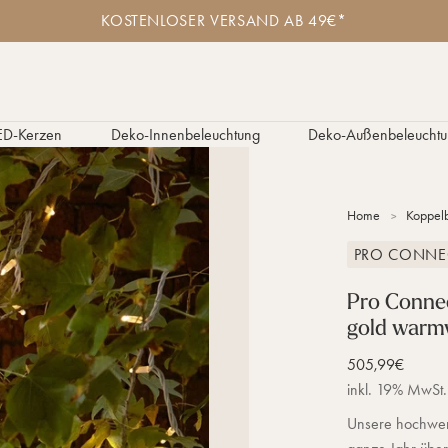
K
KOSTENLOSER VERSAND AB 49€*
o
s
t
e
n
l
ED-Kerzen
Deko-Innenbeleuchtung
Deko-Außenbeleuchtu
o
s
e
r
Home
Koppelb
V
e
PRO CONNE
r
s
a
Pro Connec
n
gold warm
d
a
Verkaufspreis
505,99€
b
inkl. 19% MwSt.
4
9
Unsere hochwert
€
*