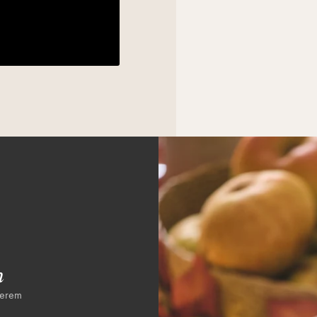
ben).
Pro Connect-Leuchten und
ein vorhandenes Display
el zwischen den beiden
n nahtlos in deine
n beiden Steckverbinder-
nau gleich.
n
serem