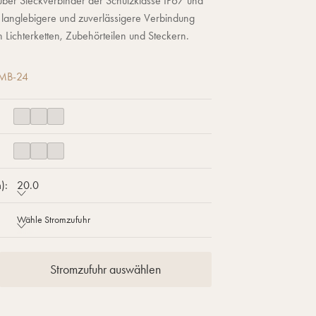
ber Steckverbinder der Schutzklasse IP67 und
e langlebigere und zuverlässigere Verbindung
 Lichterketten, Zubehörteilen und Steckern.
MB-24
):
20.0
Wähle Stromzufuhr
Stromzufuhr auswählen