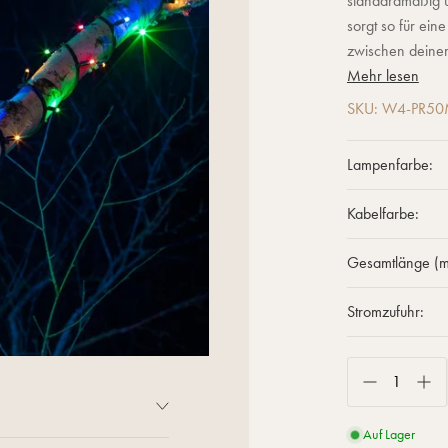
standardmäßig ü
sorgt so für ein
zwischen deinen
Mehr lesen
SKU: W4-PR50
Lampenfarbe:
Kabelfarbe:
Gesamtlänge (m
Stromzufuhr:
Auf Lager
dardmäßig über