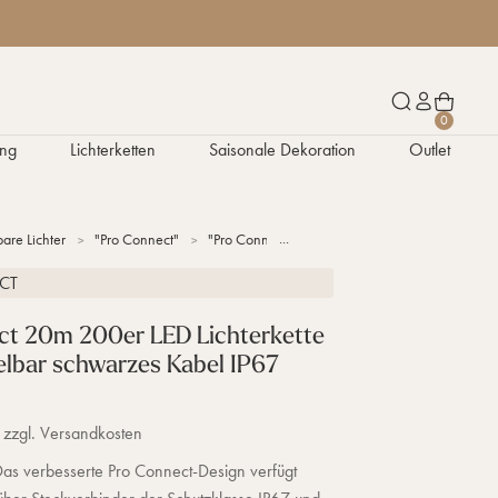
W
S
K
0
a
u
o
ng
Lichterketten
Saisonale Dekoration
Outlet
r
c
n
e
h
t
n
e
o
k
n
are Lichter
"Pro Connect"
"Pro Connect" Lichterketten
Pro Connect 20m
o
r
CT
b
ct 20m 200er LED Lichterkette
lbar schwarzes Kabel IP67
 zzgl. Versandkosten
as verbesserte Pro Connect-Design verfügt