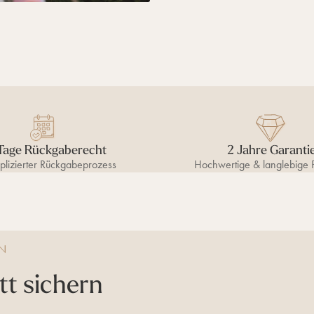
Tage Rückgaberecht
2 Jahre Garanti
lizierter Rückgabeprozess
Hochwertige & langlebige 
EN
t sichern