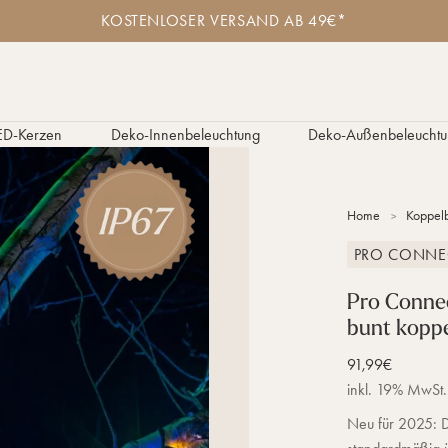
K
KOSTENLOSER VERSAND AB 49€*
o
s
t
e
n
l
ED-Kerzen
Deko-Innenbeleuchtung
Deko-Außenbeleuchtu
o
s
e
r
Home
Koppelb
V
e
PRO CONNE
r
s
a
Pro Conne
n
bunt koppe
d
a
Verkaufspreis
91,99€
b
inkl. 19% MwSt.
4
9
Neu für 2025: D
€
*