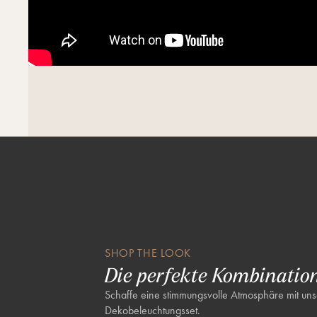
4 x 5m Lichterkette
Bis zu 200m Lichterketten anschließbar
Für den Innen- und Außenbereich geeignet
IP67 Pro Connect-Stecker separat erhältlich (siehe Auswahl o
Bitte beachte
Die neuen IP67-Steckverbinder sind nicht direkt mit den älteren 
Zubehörteilen mit IP44-Schutzart kompatibel. Du kannst jedoch d
weiterhin verwenden, indem du unsere praktischen Konverterkab
Steckverbindertypen anschließt. So lassen sich die neuen Leuchte
bestehende Anlage integrieren.
Es gibt keinen Unterschied in der Leistung der LEDs zwischen de
Versionen, die Lichtqualität, Helligkeit und Farbgebung bleiben ge
SHOP THE LOOK
Die perfekte Kombinatio
Schaffe eine stimmungsvolle Atmosphäre mit un
Dekobeleuchtungsset.