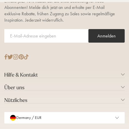
Erhalte jetzt 10% Rabatt auf die erste Bestellung für neue
Abonnenten! Melde dich jetzt an und erhalte per E-Mail
exklusive Rabatte, frühen Zugang zu Sales sowie regelmäßige
Inspiration. Jederzeit widerruflich.
Anmelden
T
F
I
P
T
w
a
n
i
i
i
c
s
n
k
Hilfe & Kontakt
t
e
t
t
T
t
b
a
e
o
Über uns
e
o
g
r
k
r
o
r
e
Nützliches
k
a
s
m
t
Germany / EUR