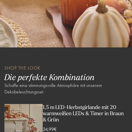
SHOP THE LOOK
Die perfekte Kombination
Schaffe eine stimmungsvolle Atmosphäre mit unserem
Dekobeleuchtungsset.
1,5 m LED-Herbstgirlande mit 20
warmweißen LEDs & Timer in Braun
& Grün
V
24,99€