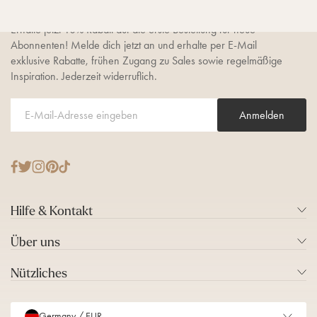
Erhalte jetzt 10% Rabatt auf die erste Bestellung für neue
Abonnenten! Melde dich jetzt an und erhalte per E-Mail
exklusive Rabatte, frühen Zugang zu Sales sowie regelmäßige
Inspiration. Jederzeit widerruflich.
Anmelden
T
F
I
P
T
w
a
n
i
i
i
c
s
n
k
Hilfe & Kontakt
t
e
t
t
T
t
b
a
e
o
Über uns
e
o
g
r
k
r
o
r
e
Nützliches
k
a
s
m
t
Germany / EUR