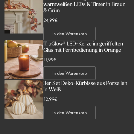
warmweißen LEDs & Timer in Braun
& Grün
V
24,99€
e
In den Warenkorb
r
k
TruGlow® LED-Kerze im geriffelten
Glas mit Fernbedienung in Orange
a
u
V
11,99€
f
e
s
In den Warenkorb
r
p
k
3er Set Deko-Kürbisse aus Porzellan
r
in Weiß
a
e
u
V
12,99€
i
f
e
s
s
In den Warenkorb
r
p
k
r
a