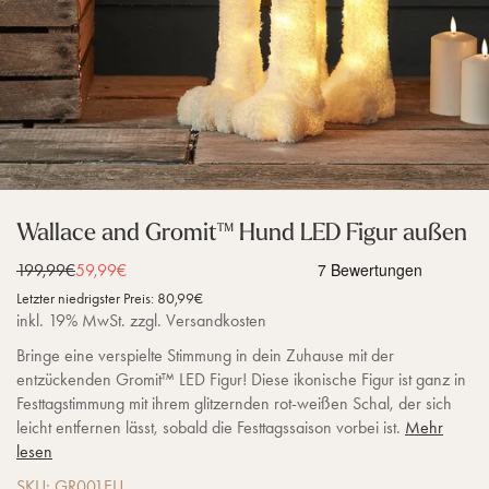
Wallace and Gromit™ Hund LED Figur außen
Normaler Preis
199,99€
Verkaufspreis
59,99€
Letzter niedrigster Preis:
80,99€
inkl. 19% MwSt. zzgl. Versandkosten
Bringe eine verspielte Stimmung in dein Zuhause mit der
entzückenden Gromit™ LED Figur! Diese ikonische Figur ist ganz in
Festtagstimmung mit ihrem glitzernden rot-weißen Schal, der sich
leicht entfernen lässt, sobald die Festtagssaison vorbei ist.
Mehr
lesen
SKU: GR001EU