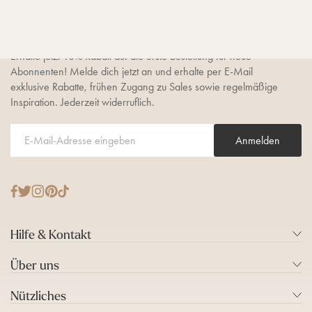
sichern
Erhalte jetzt 10% Rabatt auf die erste Bestellung für neue
Abonnenten! Melde dich jetzt an und erhalte per E-Mail
exklusive Rabatte, frühen Zugang zu Sales sowie regelmäßige
Inspiration. Jederzeit widerruflich.
Anmelden
T
F
I
P
T
w
a
n
i
i
i
c
s
n
k
Hilfe & Kontakt
t
e
t
t
T
t
b
a
e
o
Über uns
e
o
g
r
k
r
o
r
e
Nützliches
k
a
s
m
t