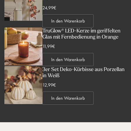
V
24,99€
e
In den Warenkorb
r
k
TruGlow® LED-Kerze im geriffelten
Glas mit Fernbedienung in Orange
a
u
V
11,99€
f
e
s
In den Warenkorb
r
p
k
3er Set Deko-Kürbisse aus Porzellan
r
in Weiß
a
e
u
V
12,99€
i
f
e
s
s
In den Warenkorb
r
p
k
r
a
e
u
i
f