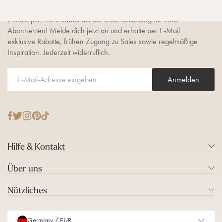
Erhalte jetzt 10% Rabatt auf die erste Bestellung für neue
Abonnenten! Melde dich jetzt an und erhalte per E-Mail
exklusive Rabatte, frühen Zugang zu Sales sowie regelmäßige
Inspiration. Jederzeit widerruflich.
Anmelden
T
F
I
P
T
w
a
n
i
i
i
c
s
n
k
Hilfe & Kontakt
t
e
t
t
T
t
b
a
e
o
Über uns
e
o
g
r
k
r
o
r
e
Nützliches
k
a
s
m
t
Germany / EUR